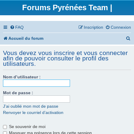
Forums Pyrénées Team |
FAQ
Inscription
Connexion
R
Accueil du forum
e
Vous devez vous inscrire et vous connecter
c
afin de pouvoir consulter le profil des
utilisateurs.
h
e
Nom d’utilisateur :
r
Mot de passe :
c
h
J’ai oublié mon mot de passe
e
Renvoyer le courriel d’activation
r
Se souvenir de moi
Masquer ma présence lors de cette session