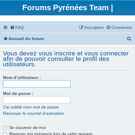
Forums Pyrénées Team |
FAQ
Inscription
Connexion
R
Accueil du forum
e
Vous devez vous inscrire et vous connecter
c
afin de pouvoir consulter le profil des
utilisateurs.
h
e
Nom d’utilisateur :
r
Mot de passe :
c
h
J’ai oublié mon mot de passe
e
Renvoyer le courriel d’activation
r
Se souvenir de moi
Masquer ma présence lors de cette session