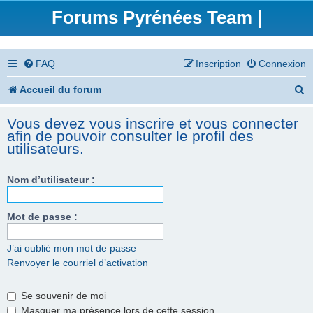
Forums Pyrénées Team |
FAQ
Inscription
Connexion
R
Accueil du forum
e
Vous devez vous inscrire et vous connecter
c
afin de pouvoir consulter le profil des
utilisateurs.
h
e
Nom d’utilisateur :
r
Mot de passe :
c
h
J’ai oublié mon mot de passe
e
Renvoyer le courriel d’activation
r
Se souvenir de moi
Masquer ma présence lors de cette session