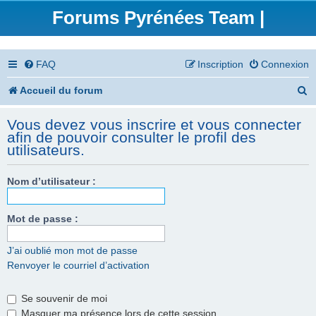
Forums Pyrénées Team |
FAQ
Inscription
Connexion
R
Accueil du forum
e
Vous devez vous inscrire et vous connecter
c
afin de pouvoir consulter le profil des
utilisateurs.
h
e
Nom d’utilisateur :
r
Mot de passe :
c
h
J’ai oublié mon mot de passe
e
Renvoyer le courriel d’activation
r
Se souvenir de moi
Masquer ma présence lors de cette session