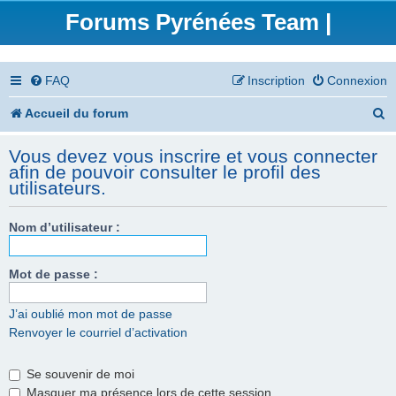
Forums Pyrénées Team |
FAQ
Inscription
Connexion
R
Accueil du forum
e
Vous devez vous inscrire et vous connecter
c
afin de pouvoir consulter le profil des
utilisateurs.
h
e
Nom d’utilisateur :
r
Mot de passe :
c
h
J’ai oublié mon mot de passe
e
Renvoyer le courriel d’activation
r
Se souvenir de moi
Masquer ma présence lors de cette session