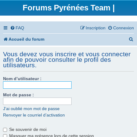
Forums Pyrénées Team |
FAQ
Inscription
Connexion
R
Accueil du forum
e
Vous devez vous inscrire et vous connecter
c
afin de pouvoir consulter le profil des
utilisateurs.
h
e
Nom d’utilisateur :
r
Mot de passe :
c
h
J’ai oublié mon mot de passe
e
Renvoyer le courriel d’activation
r
Se souvenir de moi
Masquer ma présence lors de cette session