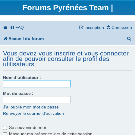
Forums Pyrénées Team |
FAQ
Inscription
Connexion
R
Accueil du forum
e
Vous devez vous inscrire et vous connecter
c
afin de pouvoir consulter le profil des
utilisateurs.
h
e
Nom d’utilisateur :
r
Mot de passe :
c
h
J’ai oublié mon mot de passe
e
Renvoyer le courriel d’activation
r
Se souvenir de moi
Masquer ma présence lors de cette session