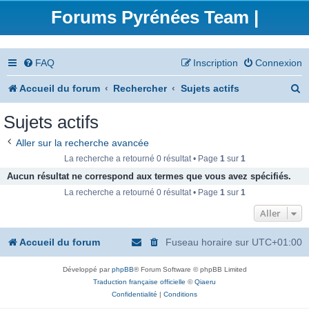
Forums Pyrénées Team |
FAQ
Inscription
Connexion
R
Accueil du forum
Rechercher
Sujets actifs
e
Sujets actifs
c
Aller sur la recherche avancée
h
La recherche a retourné 0 résultat • Page
1
sur
1
e
Aucun résultat ne correspond aux termes que vous avez spécifiés.
La recherche a retourné 0 résultat • Page
1
sur
1
r
Aller
c
h
Accueil du forum
Fuseau horaire sur
UTC+01:00
e
Développé par
phpBB
® Forum Software © phpBB Limited
r
Traduction française officielle
©
Qiaeru
Confidentialité
|
Conditions