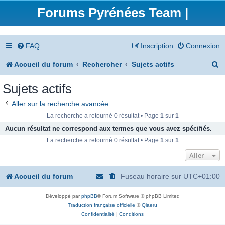
Forums Pyrénées Team |
FAQ
Inscription
Connexion
R
Accueil du forum
Rechercher
Sujets actifs
e
Sujets actifs
c
Aller sur la recherche avancée
h
La recherche a retourné 0 résultat • Page
1
sur
1
e
Aucun résultat ne correspond aux termes que vous avez spécifiés.
La recherche a retourné 0 résultat • Page
1
sur
1
r
Aller
c
h
Accueil du forum
Fuseau horaire sur
UTC+01:00
e
Développé par
phpBB
® Forum Software © phpBB Limited
r
Traduction française officielle
©
Qiaeru
Confidentialité
|
Conditions