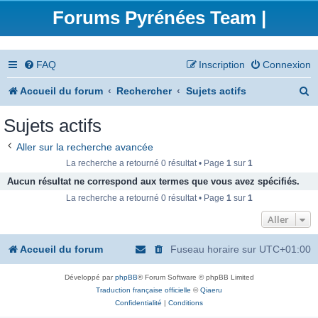
Forums Pyrénées Team |
FAQ
Inscription
Connexion
R
Accueil du forum
Rechercher
Sujets actifs
e
Sujets actifs
c
Aller sur la recherche avancée
h
La recherche a retourné 0 résultat • Page
1
sur
1
e
Aucun résultat ne correspond aux termes que vous avez spécifiés.
La recherche a retourné 0 résultat • Page
1
sur
1
r
Aller
c
h
Accueil du forum
Fuseau horaire sur
UTC+01:00
e
Développé par
phpBB
® Forum Software © phpBB Limited
r
Traduction française officielle
©
Qiaeru
Confidentialité
|
Conditions