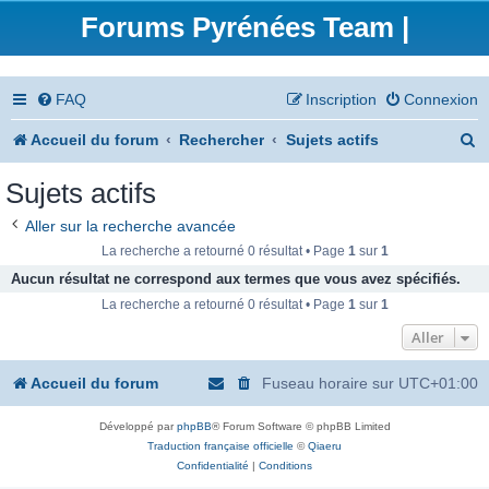
Forums Pyrénées Team |
FAQ
Inscription
Connexion
R
Accueil du forum
Rechercher
Sujets actifs
e
Sujets actifs
c
Aller sur la recherche avancée
h
La recherche a retourné 0 résultat • Page
1
sur
1
e
Aucun résultat ne correspond aux termes que vous avez spécifiés.
La recherche a retourné 0 résultat • Page
1
sur
1
r
Aller
c
h
Accueil du forum
Fuseau horaire sur
UTC+01:00
e
Développé par
phpBB
® Forum Software © phpBB Limited
r
Traduction française officielle
©
Qiaeru
Confidentialité
|
Conditions