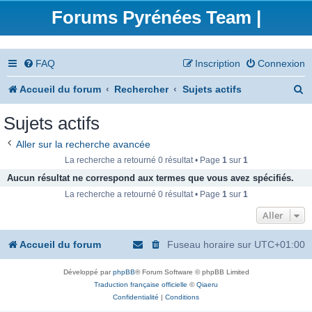
Forums Pyrénées Team |
FAQ
Inscription
Connexion
R
Accueil du forum
Rechercher
Sujets actifs
e
Sujets actifs
c
Aller sur la recherche avancée
h
La recherche a retourné 0 résultat • Page
1
sur
1
e
Aucun résultat ne correspond aux termes que vous avez spécifiés.
La recherche a retourné 0 résultat • Page
1
sur
1
r
Aller
c
h
Accueil du forum
Fuseau horaire sur
UTC+01:00
e
Développé par
phpBB
® Forum Software © phpBB Limited
r
Traduction française officielle
©
Qiaeru
Confidentialité
|
Conditions