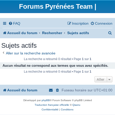
Forums Pyrénées Team |
FAQ
Inscription
Connexion
R
Accueil du forum
Rechercher
Sujets actifs
e
Sujets actifs
c
Aller sur la recherche avancée
h
La recherche a retourné 0 résultat • Page
1
sur
1
e
Aucun résultat ne correspond aux termes que vous avez spécifiés.
La recherche a retourné 0 résultat • Page
1
sur
1
r
Aller
c
h
Accueil du forum
Fuseau horaire sur
UTC+01:00
e
Développé par
phpBB
® Forum Software © phpBB Limited
r
Traduction française officielle
©
Qiaeru
Confidentialité
|
Conditions