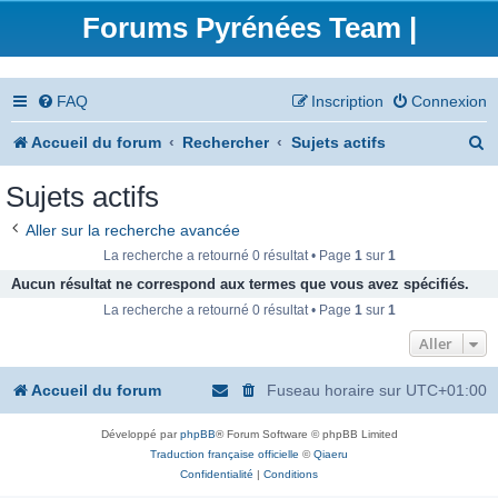
Forums Pyrénées Team |
FAQ
Inscription
Connexion
R
Accueil du forum
Rechercher
Sujets actifs
e
Sujets actifs
c
Aller sur la recherche avancée
h
La recherche a retourné 0 résultat • Page
1
sur
1
e
Aucun résultat ne correspond aux termes que vous avez spécifiés.
La recherche a retourné 0 résultat • Page
1
sur
1
r
Aller
c
h
Accueil du forum
Fuseau horaire sur
UTC+01:00
e
Développé par
phpBB
® Forum Software © phpBB Limited
r
Traduction française officielle
©
Qiaeru
Confidentialité
|
Conditions