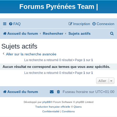
Forums Pyrénées Team |
FAQ
Inscription
Connexion
R
Accueil du forum
Rechercher
Sujets actifs
e
Sujets actifs
c
Aller sur la recherche avancée
h
La recherche a retourné 0 résultat • Page
1
sur
1
e
Aucun résultat ne correspond aux termes que vous avez spécifiés.
La recherche a retourné 0 résultat • Page
1
sur
1
r
Aller
c
h
Accueil du forum
Fuseau horaire sur
UTC+01:00
e
Développé par
phpBB
® Forum Software © phpBB Limited
r
Traduction française officielle
©
Qiaeru
Confidentialité
|
Conditions