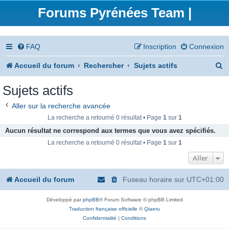
Forums Pyrénées Team |
FAQ
Inscription
Connexion
R
Accueil du forum
Rechercher
Sujets actifs
e
Sujets actifs
c
Aller sur la recherche avancée
h
La recherche a retourné 0 résultat • Page
1
sur
1
e
Aucun résultat ne correspond aux termes que vous avez spécifiés.
La recherche a retourné 0 résultat • Page
1
sur
1
r
Aller
c
h
Accueil du forum
Fuseau horaire sur
UTC+01:00
e
Développé par
phpBB
® Forum Software © phpBB Limited
r
Traduction française officielle
©
Qiaeru
Confidentialité
|
Conditions