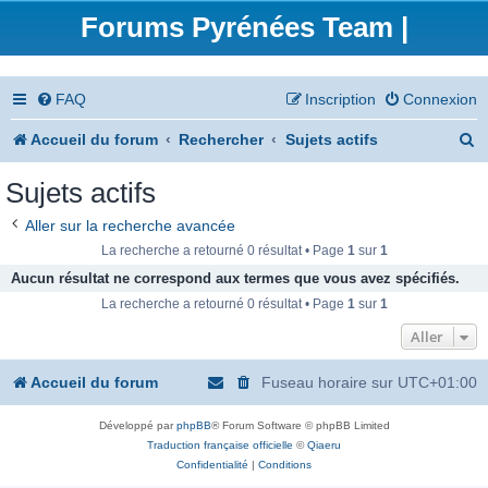
Forums Pyrénées Team |
FAQ
Inscription
Connexion
R
Accueil du forum
Rechercher
Sujets actifs
e
Sujets actifs
c
Aller sur la recherche avancée
h
La recherche a retourné 0 résultat • Page
1
sur
1
e
Aucun résultat ne correspond aux termes que vous avez spécifiés.
La recherche a retourné 0 résultat • Page
1
sur
1
r
Aller
c
h
Accueil du forum
Fuseau horaire sur
UTC+01:00
e
Développé par
phpBB
® Forum Software © phpBB Limited
r
Traduction française officielle
©
Qiaeru
Confidentialité
|
Conditions