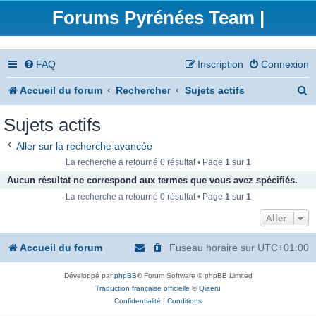
Forums Pyrénées Team |
FAQ
Inscription
Connexion
R
Accueil du forum
Rechercher
Sujets actifs
e
Sujets actifs
c
Aller sur la recherche avancée
h
La recherche a retourné 0 résultat • Page
1
sur
1
e
Aucun résultat ne correspond aux termes que vous avez spécifiés.
La recherche a retourné 0 résultat • Page
1
sur
1
r
Aller
c
h
Accueil du forum
Fuseau horaire sur
UTC+01:00
e
Développé par
phpBB
® Forum Software © phpBB Limited
r
Traduction française officielle
©
Qiaeru
Confidentialité
|
Conditions