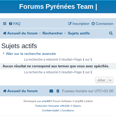
Forums Pyrénées Team |
FAQ
Inscription
Connexion
R
Accueil du forum
Rechercher
Sujets actifs
e
Sujets actifs
c
Aller sur la recherche avancée
h
La recherche a retourné 0 résultat • Page
1
sur
1
e
Aucun résultat ne correspond aux termes que vous avez spécifiés.
La recherche a retourné 0 résultat • Page
1
sur
1
r
Aller
c
h
Accueil du forum
Fuseau horaire sur
UTC+01:00
e
Développé par
phpBB
® Forum Software © phpBB Limited
r
Traduction française officielle
©
Qiaeru
Confidentialité
|
Conditions