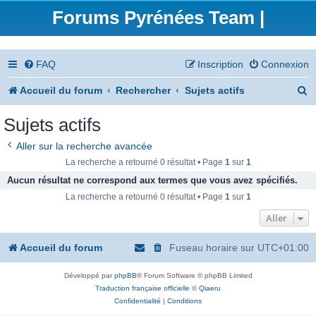
Forums Pyrénées Team |
FAQ
Inscription
Connexion
R
Accueil du forum
Rechercher
Sujets actifs
e
Sujets actifs
c
Aller sur la recherche avancée
h
La recherche a retourné 0 résultat • Page
1
sur
1
e
Aucun résultat ne correspond aux termes que vous avez spécifiés.
La recherche a retourné 0 résultat • Page
1
sur
1
r
Aller
c
h
Accueil du forum
Fuseau horaire sur
UTC+01:00
e
Développé par
phpBB
® Forum Software © phpBB Limited
r
Traduction française officielle
©
Qiaeru
Confidentialité
|
Conditions