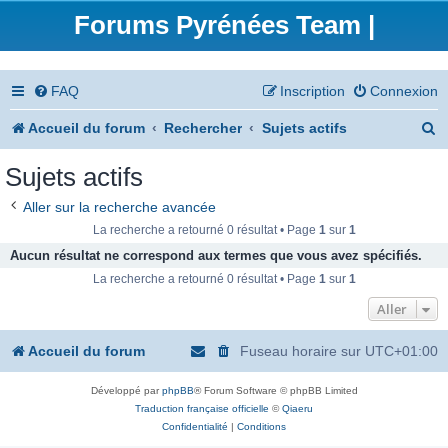
Forums Pyrénées Team |
FAQ
Inscription
Connexion
R
Accueil du forum
Rechercher
Sujets actifs
e
Sujets actifs
c
Aller sur la recherche avancée
h
La recherche a retourné 0 résultat • Page
1
sur
1
e
Aucun résultat ne correspond aux termes que vous avez spécifiés.
La recherche a retourné 0 résultat • Page
1
sur
1
r
Aller
c
h
Accueil du forum
Fuseau horaire sur
UTC+01:00
e
Développé par
phpBB
® Forum Software © phpBB Limited
r
Traduction française officielle
©
Qiaeru
Confidentialité
|
Conditions