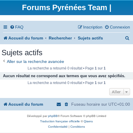
Forums Pyrénées Team |
FAQ
Inscription
Connexion
R
Accueil du forum
Rechercher
Sujets actifs
e
Sujets actifs
c
Aller sur la recherche avancée
h
La recherche a retourné 0 résultat • Page
1
sur
1
e
Aucun résultat ne correspond aux termes que vous avez spécifiés.
La recherche a retourné 0 résultat • Page
1
sur
1
r
Aller
c
h
Accueil du forum
Fuseau horaire sur
UTC+01:00
e
Développé par
phpBB
® Forum Software © phpBB Limited
r
Traduction française officielle
©
Qiaeru
Confidentialité
|
Conditions