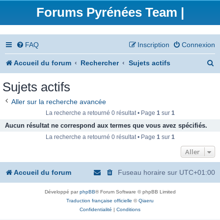
Forums Pyrénées Team |
FAQ
Inscription
Connexion
R
Accueil du forum
Rechercher
Sujets actifs
e
Sujets actifs
c
Aller sur la recherche avancée
h
La recherche a retourné 0 résultat • Page
1
sur
1
e
Aucun résultat ne correspond aux termes que vous avez spécifiés.
La recherche a retourné 0 résultat • Page
1
sur
1
r
Aller
c
h
Accueil du forum
Fuseau horaire sur
UTC+01:00
e
Développé par
phpBB
® Forum Software © phpBB Limited
r
Traduction française officielle
©
Qiaeru
Confidentialité
|
Conditions