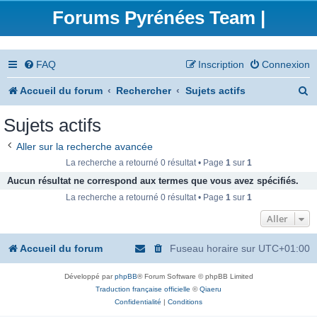
Forums Pyrénées Team |
FAQ
Inscription
Connexion
R
Accueil du forum
Rechercher
Sujets actifs
e
Sujets actifs
c
Aller sur la recherche avancée
h
La recherche a retourné 0 résultat • Page
1
sur
1
e
Aucun résultat ne correspond aux termes que vous avez spécifiés.
La recherche a retourné 0 résultat • Page
1
sur
1
r
Aller
c
h
Accueil du forum
Fuseau horaire sur
UTC+01:00
e
Développé par
phpBB
® Forum Software © phpBB Limited
r
Traduction française officielle
©
Qiaeru
Confidentialité
|
Conditions