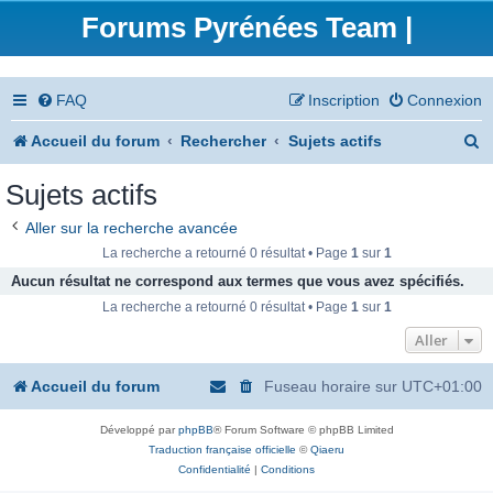
Forums Pyrénées Team |
FAQ
Inscription
Connexion
R
Accueil du forum
Rechercher
Sujets actifs
e
Sujets actifs
c
Aller sur la recherche avancée
h
La recherche a retourné 0 résultat • Page
1
sur
1
e
Aucun résultat ne correspond aux termes que vous avez spécifiés.
La recherche a retourné 0 résultat • Page
1
sur
1
r
Aller
c
h
Accueil du forum
Fuseau horaire sur
UTC+01:00
e
Développé par
phpBB
® Forum Software © phpBB Limited
r
Traduction française officielle
©
Qiaeru
Confidentialité
|
Conditions