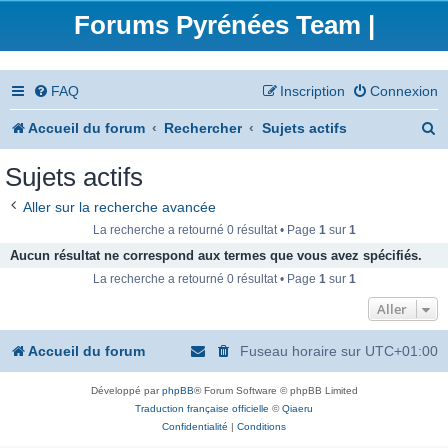
Forums Pyrénées Team |
FAQ
Inscription
Connexion
R
Accueil du forum
Rechercher
Sujets actifs
e
Sujets actifs
c
Aller sur la recherche avancée
h
La recherche a retourné 0 résultat • Page
1
sur
1
e
Aucun résultat ne correspond aux termes que vous avez spécifiés.
La recherche a retourné 0 résultat • Page
1
sur
1
r
Aller
c
h
Accueil du forum
Fuseau horaire sur
UTC+01:00
e
Développé par
phpBB
® Forum Software © phpBB Limited
r
Traduction française officielle
©
Qiaeru
Confidentialité
|
Conditions