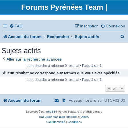
Forums Pyrénées Team |
FAQ
Inscription
Connexion
R
Accueil du forum
Rechercher
Sujets actifs
e
Sujets actifs
c
Aller sur la recherche avancée
h
La recherche a retourné 0 résultat • Page
1
sur
1
e
Aucun résultat ne correspond aux termes que vous avez spécifiés.
La recherche a retourné 0 résultat • Page
1
sur
1
r
Aller
c
h
Accueil du forum
Fuseau horaire sur
UTC+01:00
e
Développé par
phpBB
® Forum Software © phpBB Limited
r
Traduction française officielle
©
Qiaeru
Confidentialité
|
Conditions