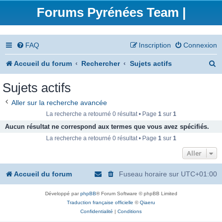
Forums Pyrénées Team |
FAQ
Inscription
Connexion
R
Accueil du forum
Rechercher
Sujets actifs
e
Sujets actifs
c
Aller sur la recherche avancée
h
La recherche a retourné 0 résultat • Page
1
sur
1
e
Aucun résultat ne correspond aux termes que vous avez spécifiés.
La recherche a retourné 0 résultat • Page
1
sur
1
r
Aller
c
h
Accueil du forum
Fuseau horaire sur
UTC+01:00
e
Développé par
phpBB
® Forum Software © phpBB Limited
r
Traduction française officielle
©
Qiaeru
Confidentialité
|
Conditions