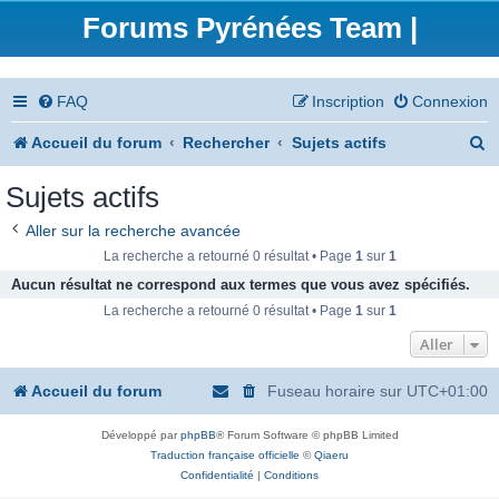
Forums Pyrénées Team |
FAQ
Inscription
Connexion
R
Accueil du forum
Rechercher
Sujets actifs
e
Sujets actifs
c
Aller sur la recherche avancée
h
La recherche a retourné 0 résultat • Page
1
sur
1
e
Aucun résultat ne correspond aux termes que vous avez spécifiés.
La recherche a retourné 0 résultat • Page
1
sur
1
r
Aller
c
h
Accueil du forum
Fuseau horaire sur
UTC+01:00
e
Développé par
phpBB
® Forum Software © phpBB Limited
r
Traduction française officielle
©
Qiaeru
Confidentialité
|
Conditions