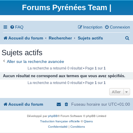
Forums Pyrénées Team |
FAQ
Inscription
Connexion
R
Accueil du forum
Rechercher
Sujets actifs
e
Sujets actifs
c
Aller sur la recherche avancée
h
La recherche a retourné 0 résultat • Page
1
sur
1
e
Aucun résultat ne correspond aux termes que vous avez spécifiés.
La recherche a retourné 0 résultat • Page
1
sur
1
r
Aller
c
h
Accueil du forum
Fuseau horaire sur
UTC+01:00
e
Développé par
phpBB
® Forum Software © phpBB Limited
r
Traduction française officielle
©
Qiaeru
Confidentialité
|
Conditions