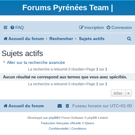
Forums Pyrénées Team |
FAQ
Inscription
Connexion
R
Accueil du forum
Rechercher
Sujets actifs
e
Sujets actifs
c
Aller sur la recherche avancée
h
La recherche a retourné 0 résultat • Page
1
sur
1
e
Aucun résultat ne correspond aux termes que vous avez spécifiés.
La recherche a retourné 0 résultat • Page
1
sur
1
r
Aller
c
h
Accueil du forum
Fuseau horaire sur
UTC+01:00
e
Développé par
phpBB
® Forum Software © phpBB Limited
r
Traduction française officielle
©
Qiaeru
Confidentialité
|
Conditions