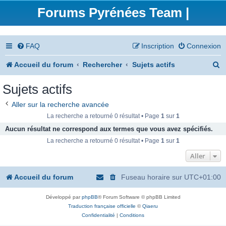
Forums Pyrénées Team |
FAQ
Inscription
Connexion
R
Accueil du forum
Rechercher
Sujets actifs
e
Sujets actifs
c
Aller sur la recherche avancée
h
La recherche a retourné 0 résultat • Page
1
sur
1
e
Aucun résultat ne correspond aux termes que vous avez spécifiés.
La recherche a retourné 0 résultat • Page
1
sur
1
r
Aller
c
h
Accueil du forum
Fuseau horaire sur
UTC+01:00
e
Développé par
phpBB
® Forum Software © phpBB Limited
r
Traduction française officielle
©
Qiaeru
Confidentialité
|
Conditions