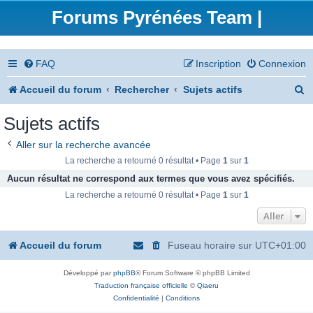
Forums Pyrénées Team |
FAQ
Inscription
Connexion
R
Accueil du forum
Rechercher
Sujets actifs
e
Sujets actifs
c
Aller sur la recherche avancée
h
La recherche a retourné 0 résultat • Page
1
sur
1
e
Aucun résultat ne correspond aux termes que vous avez spécifiés.
La recherche a retourné 0 résultat • Page
1
sur
1
r
Aller
c
h
Accueil du forum
Fuseau horaire sur
UTC+01:00
e
Développé par
phpBB
® Forum Software © phpBB Limited
r
Traduction française officielle
©
Qiaeru
Confidentialité
|
Conditions