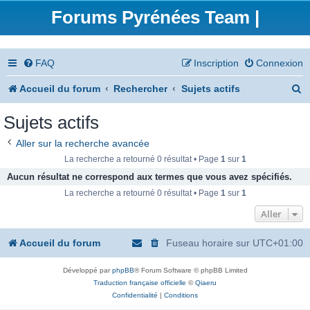
Forums Pyrénées Team |
FAQ
Inscription
Connexion
R
Accueil du forum
Rechercher
Sujets actifs
e
Sujets actifs
c
Aller sur la recherche avancée
h
La recherche a retourné 0 résultat • Page
1
sur
1
e
Aucun résultat ne correspond aux termes que vous avez spécifiés.
La recherche a retourné 0 résultat • Page
1
sur
1
r
Aller
c
h
Accueil du forum
Fuseau horaire sur
UTC+01:00
e
Développé par
phpBB
® Forum Software © phpBB Limited
r
Traduction française officielle
©
Qiaeru
Confidentialité
|
Conditions