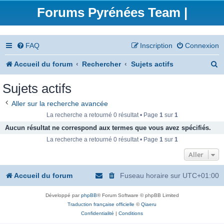
Forums Pyrénées Team |
FAQ
Inscription
Connexion
R
Accueil du forum
Rechercher
Sujets actifs
e
Sujets actifs
c
Aller sur la recherche avancée
h
La recherche a retourné 0 résultat • Page
1
sur
1
e
Aucun résultat ne correspond aux termes que vous avez spécifiés.
La recherche a retourné 0 résultat • Page
1
sur
1
r
Aller
c
h
Accueil du forum
Fuseau horaire sur
UTC+01:00
e
Développé par
phpBB
® Forum Software © phpBB Limited
r
Traduction française officielle
©
Qiaeru
Confidentialité
|
Conditions