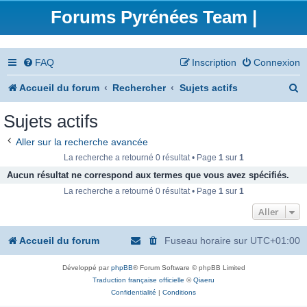
Forums Pyrénées Team |
FAQ
Inscription
Connexion
R
Accueil du forum
Rechercher
Sujets actifs
e
Sujets actifs
c
Aller sur la recherche avancée
h
La recherche a retourné 0 résultat • Page
1
sur
1
e
Aucun résultat ne correspond aux termes que vous avez spécifiés.
La recherche a retourné 0 résultat • Page
1
sur
1
r
Aller
c
h
Accueil du forum
Fuseau horaire sur
UTC+01:00
e
Développé par
phpBB
® Forum Software © phpBB Limited
r
Traduction française officielle
©
Qiaeru
Confidentialité
|
Conditions