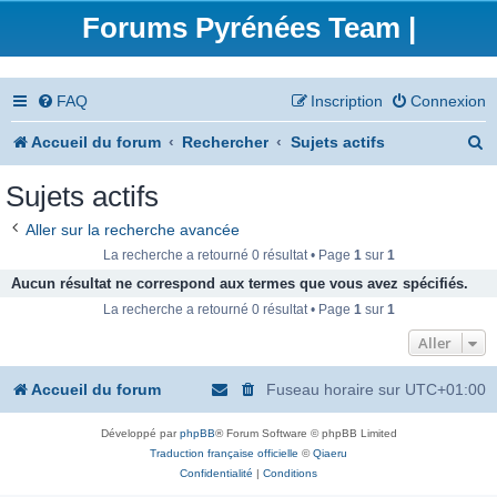
Forums Pyrénées Team |
FAQ
Inscription
Connexion
R
Accueil du forum
Rechercher
Sujets actifs
e
Sujets actifs
c
Aller sur la recherche avancée
h
La recherche a retourné 0 résultat • Page
1
sur
1
e
Aucun résultat ne correspond aux termes que vous avez spécifiés.
La recherche a retourné 0 résultat • Page
1
sur
1
r
Aller
c
h
Accueil du forum
Fuseau horaire sur
UTC+01:00
e
Développé par
phpBB
® Forum Software © phpBB Limited
r
Traduction française officielle
©
Qiaeru
Confidentialité
|
Conditions