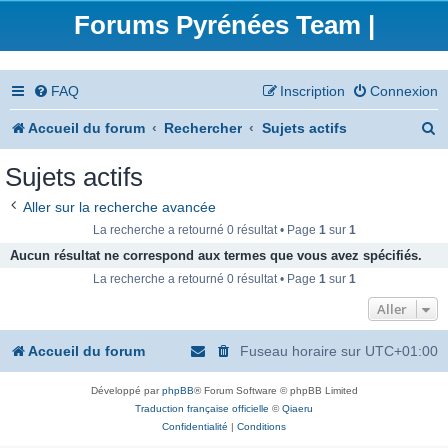
Forums Pyrénées Team |
FAQ
Inscription
Connexion
R
Accueil du forum
Rechercher
Sujets actifs
e
Sujets actifs
c
Aller sur la recherche avancée
h
La recherche a retourné 0 résultat • Page
1
sur
1
e
Aucun résultat ne correspond aux termes que vous avez spécifiés.
La recherche a retourné 0 résultat • Page
1
sur
1
r
Aller
c
h
Accueil du forum
Fuseau horaire sur
UTC+01:00
e
Développé par
phpBB
® Forum Software © phpBB Limited
r
Traduction française officielle
©
Qiaeru
Confidentialité
|
Conditions