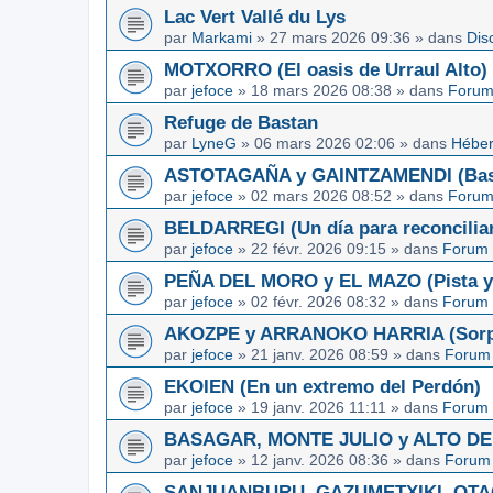
Lac Vert Vallé du Lys
par
Markami
»
27 mars 2026 09:36
» dans
Dis
MOTXORRO (El oasis de Urraul Alto)
par
jefoce
»
18 mars 2026 08:38
» dans
Forum
Refuge de Bastan
par
LyneG
»
06 mars 2026 02:06
» dans
Héber
ASTOTAGAÑA y GAINTZAMENDI (Basq
par
jefoce
»
02 mars 2026 08:52
» dans
Forum
BELDARREGI (Un día para reconcilia
par
jefoce
»
22 févr. 2026 09:15
» dans
Forum 
PEÑA DEL MORO y EL MAZO (Pista y 
par
jefoce
»
02 févr. 2026 08:32
» dans
Forum 
AKOZPE y ARRANOKO HARRIA (Sorpre
par
jefoce
»
21 janv. 2026 08:59
» dans
Forum 
EKOIEN (En un extremo del Perdón)
par
jefoce
»
19 janv. 2026 11:11
» dans
Forum 
BASAGAR, MONTE JULIO y ALTO DE L
par
jefoce
»
12 janv. 2026 08:36
» dans
Forum 
SANJUANBURU, GAZUMETXIKI, OTAGA