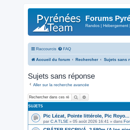
Forums Pyré
Randos | Hébergement 
Raccourcis
FAQ
Accueil du forum
Rechercher
Sujets sans 
Sujets sans réponse
Aller sur la recherche avancée
Rechercher
Recherche avancée
SUJETS
Pic Lézat, Pointe littérole, Pic Royo...
par
C.A TLSE
»
05 août 2026 16:41
» dans
For
CRÁTER ESCRIVÁ, 2.580m (A los pies