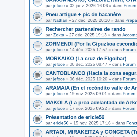
par
jefoce
»
02 janv. 2026 16:06
» dans
Forum 
Pneu artigue + pic de bacanère
par
Nathan
»
27 déc. 2025 20:10
» dans
Prépa
Rechercher partenaires de rando
par
Zokta
»
27 déc. 2025 19:13
» dans
Accom
ZORMENDI (Por la Gipuzkoa escondi
par
jefoce
»
14 déc. 2025 17:57
» dans
Forum 
MORKAIKO (La cruz de Elgoibar)
par
jefoce
»
08 déc. 2025 08:47
» dans
Forum 
CANTOBLANCO (Hacia la zona segur
par
jefoce
»
06 déc. 2025 10:20
» dans
Forum 
ARAMAIA (En el recóndito valle de Ar
par
jefoce
»
19 nov. 2025 09:01
» dans
Forum 
MAKOLA (La proa adelantada de Azkoi
par
jefoce
»
17 nov. 2025 09:22
» dans
Forum 
Présentation de ericle56
par
ericle56
»
15 nov. 2025 17:16
» dans
Fonc
ARTADI, MIRAKEITZA y GONGETA (Tre