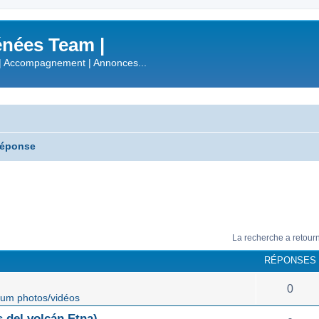
nées Team |
| Accompagnement | Annonces...
réponse
La recherche a retour
RÉPONSES
0
um photos/vidéos
 del volcán Etna)