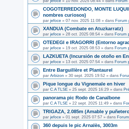
par
jefoce
»
10 nov. 2025 08:44
» dans
Forum 
COGOTERREDONDO, MONTE LUQUIN y
nombres curiosos)
par
jefoce
»
07 nov. 2025 11:08
» dans
Forum 
XANDUA (Combate en Atuzkarratz)
par
jefoce
»
28 oct. 2025 08:54
» dans
Forum p
OTEDEGI e IRAGORRI (Entorno agrad
par
jefoce
»
19 oct. 2025 08:53
» dans
Forum p
LAZKUETA (Incursión de otoño en Ent
par
jefoce
»
13 oct. 2025 07:54
» dans
Forum p
Entre Barguillère et Plantaurel
par
Arbizon
»
30 sept. 2025 19:52
» dans
Foru
Pique longue du Vignemale en hiver
par
C.A TLSE
»
25 sept. 2025 16:29
» dans
Pr
panorama pic Rodo de Canalbone
par
C.A TLSE
»
22 sept. 2025 11:49
» dans
Fo
TRIGAZA, 2.085m (Amable y puñetero
par
jefoce
»
01 sept. 2025 07:57
» dans
Forum
360 depuis le pic Arnalès, 3003m