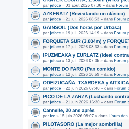
par
jefoce
»
03 août 2026 07:38
» dans
Forum 
AZKENATZ (Revisitando un clásico)
par
jefoce
»
21 juil. 2026 08:53
» dans
Forum p
GAINSOIL (Dos horas por Urbasa)
par
jefoce
»
19 juil. 2026 14:19
» dans
Forum p
FORQUETA SUR (3.004m) y FORQUETA 
par
jefoce
»
17 juil. 2026 08:33
» dans
Forum p
IPUZMEAKA y EURLATZ (Ideal contra 
par
jefoce
»
13 juil. 2026 07:35
» dans
Forum p
MONTE DO FARO (Pan comido)
par
jefoce
»
12 juil. 2026 16:59
» dans
Forum p
ODEIZUGAÑA, TXARDEKA y AITXIGARR
par
jefoce
»
22 juin 2026 07:40
» dans
Forum p
PICO DE LA ZARZA (Luchando contra l
par
jefoce
»
21 juin 2026 16:30
» dans
Forum p
Cannelle, 20 ans après
par
ice
»
15 juin 2026 08:07
» dans
L'ours des
PILOTASORO (La mejor sombrilla)