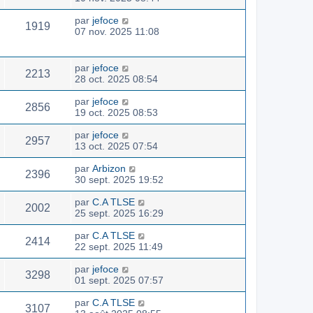
par
jefoce
1919
07 nov. 2025 11:08
par
jefoce
2213
28 oct. 2025 08:54
par
jefoce
2856
19 oct. 2025 08:53
par
jefoce
2957
13 oct. 2025 07:54
par
Arbizon
2396
30 sept. 2025 19:52
par
C.A TLSE
2002
25 sept. 2025 16:29
par
C.A TLSE
2414
22 sept. 2025 11:49
par
jefoce
3298
01 sept. 2025 07:57
par
C.A TLSE
3107