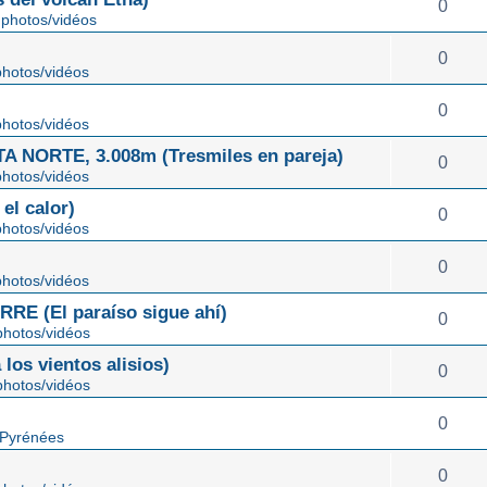
0
photos/vidéos
0
hotos/vidéos
0
hotos/vidéos
NORTE, 3.008m (Tresmiles en pareja)
0
hotos/vidéos
el calor)
0
hotos/vidéos
0
hotos/vidéos
E (El paraíso sigue ahí)
0
hotos/vidéos
os vientos alisios)
0
hotos/vidéos
0
 Pyrénées
0