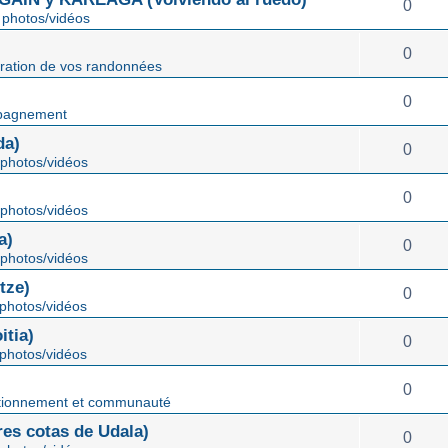
0
photos/vidéos
0
ration de vos randonnées
0
pagnement
da)
0
photos/vidéos
0
photos/vidéos
a)
0
photos/vidéos
tze)
0
photos/vidéos
tia)
0
photos/vidéos
0
tionnement et communauté
s cotas de Udala)
0