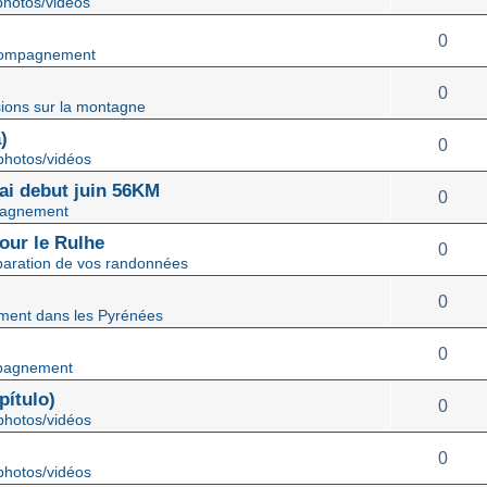
hotos/vidéos
0
ompagnement
0
ions sur la montagne
)
0
hotos/vidéos
mai debut juin 56KM
0
agnement
our le Rulhe
0
paration de vos randonnées
0
ent dans les Pyrénées
0
pagnement
ítulo)
0
hotos/vidéos
0
hotos/vidéos