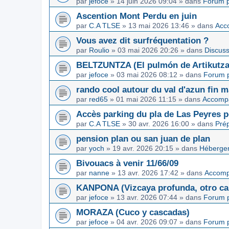
par
jefoce
»
14 juin 2026 09:04
» dans
Forum p
Ascention Mont Perdu en juin
par
C.A TLSE
»
13 mai 2026 13:46
» dans
Acc
Vous avez dit surfréquentation ?
par
Roulio
»
03 mai 2026 20:26
» dans
Discuss
BELTZUNTZA (El pulmón de Artikutza
par
jefoce
»
03 mai 2026 08:12
» dans
Forum p
rando cool autour du val d'azun fin 
par
red65
»
01 mai 2026 11:15
» dans
Accomp
Accès parking du pla de Las Peyres p
par
C.A TLSE
»
30 avr. 2026 16:00
» dans
Pré
pension plan ou san juan de plan
par
yoch
»
19 avr. 2026 20:15
» dans
Hébergem
Bivouacs à venir 11/66/09
par
nanne
»
13 avr. 2026 17:42
» dans
Accom
KANPONA (Vizcaya profunda, otro cap
par
jefoce
»
13 avr. 2026 07:44
» dans
Forum p
MORAZA (Cuco y cascadas)
par
jefoce
»
04 avr. 2026 09:07
» dans
Forum p