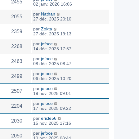
2455
02 janv. 2026 16:06
par
Nathan
2055
27 déc. 2025 20:10
par
Zokta
2359
27 déc. 2025 19:13
par
jefoce
2268
14 déc. 2025 17:57
par
jefoce
2463
08 déc. 2025 08:47
par
jefoce
2499
06 déc. 2025 10:20
par
jefoce
2507
19 nov. 2025 09:01
par
jefoce
2204
17 nov. 2025 09:22
par
ericle56
2030
15 nov. 2025 17:16
par
jefoce
2050
10 nov. 2025 08:44