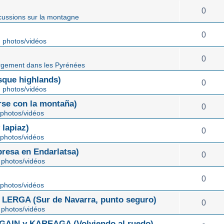
0
cussions sur la montagne
0
 photos/vidéos
0
gement dans les Pyrénées
ue highlands)
0
 photos/vidéos
rse con la montaña)
0
photos/vidéos
lapiaz)
0
photos/vidéos
sa en Endarlatsa)
0
photos/vidéos
0
photos/vidéos
ERGA (Sur de Navarra, punto seguro)
0
photos/vidéos
IN y KAREAGA (Volviendo al ruedo)