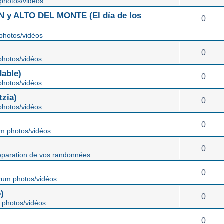
photos/vidéos
 ALTO DEL MONTE (El día de los
0
photos/vidéos
0
hotos/vidéos
able)
0
hotos/vidéos
zia)
0
hotos/vidéos
0
m photos/vidéos
0
éparation de vos randonnées
0
rum photos/vidéos
)
0
 photos/vidéos
0