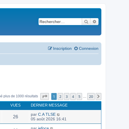
Rechercher
Recherche avancé
Inscription
Connexion
Page
1
sur
20
1
2
3
4
5
20
Suivant
né plus de 1000 résultats
…
VUES
DERNIER MESSAGE
par
C.A TLSE
26
05 août 2026 16:41
par
jefoce