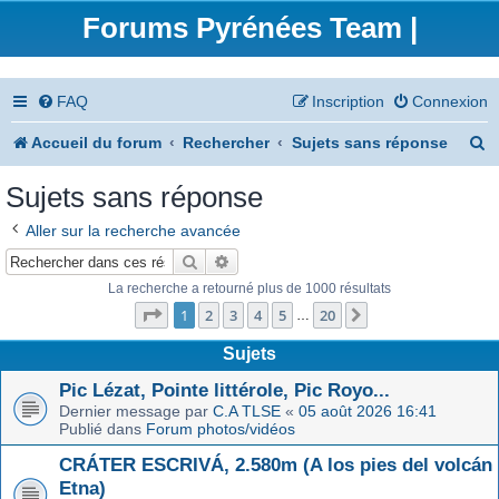
Forums Pyrénées Team |
FAQ
Inscription
Connexion
R
Accueil du forum
Rechercher
Sujets sans réponse
e
Sujets sans réponse
c
Aller sur la recherche avancée
h
Rechercher
Recherche avancée
e
La recherche a retourné plus de 1000 résultats
Page
1
sur
20
r
1
2
3
4
5
20
Suivant
…
c
Sujets
h
Pic Lézat, Pointe littérole, Pic Royo...
Dernier message par
C.A TLSE
«
05 août 2026 16:41
e
Publié dans
Forum photos/vidéos
r
CRÁTER ESCRIVÁ, 2.580m (A los pies del volcán
Etna)