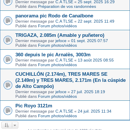
Dernier message par
C.A TLSE
«
25 sept. 2025 16:29
Publié dans
Préparation de vos randonnées
panorama pic Rodo de Canalbone
Dernier message par
C.A TLSE
«
22 sept. 2025 11:49
Publié dans
Forum photos/vidéos
TRIGAZA, 2.085m (Amable y puñetero)
Dernier message par
jefoce
«
01 sept. 2025 07:57
Publié dans
Forum photos/vidéos
360 depuis le pic Arnalès, 3003m
Dernier message par
C.A TLSE
«
13 août 2025 08:55
Publié dans
Forum photos/vidéos
CUCHILLÓN (2.174m), TRES MARES SE
(2.149m) y TRES MARES, 2.171m (En la cúspide
de Alto Campóo)
Dernier message par
jefoce
«
27 juil. 2025 18:19
Publié dans
Forum photos/vidéos
Pic Royo 3121m
Dernier message par
C.A TLSE
«
24 juil. 2025 11:34
Publié dans
Forum photos/vidéos