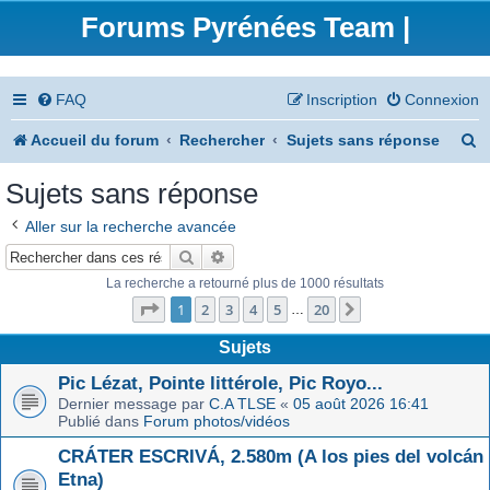
Forums Pyrénées Team |
FAQ
Inscription
Connexion
R
Accueil du forum
Rechercher
Sujets sans réponse
e
Sujets sans réponse
c
Aller sur la recherche avancée
h
Rechercher
Recherche avancée
e
La recherche a retourné plus de 1000 résultats
Page
1
sur
20
r
1
2
3
4
5
20
Suivant
…
c
Sujets
h
Pic Lézat, Pointe littérole, Pic Royo...
Dernier message par
C.A TLSE
«
05 août 2026 16:41
e
Publié dans
Forum photos/vidéos
r
CRÁTER ESCRIVÁ, 2.580m (A los pies del volcán
Etna)