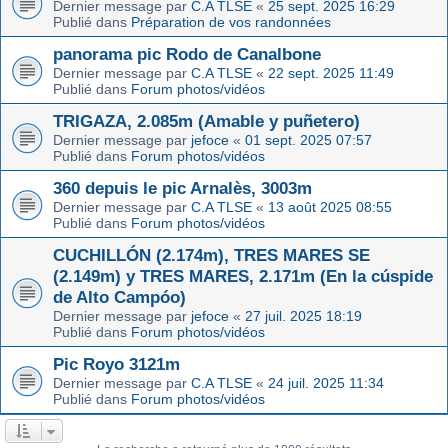
Dernier message par
C.A TLSE
«
25 sept. 2025 16:29
Publié dans
Préparation de vos randonnées
panorama pic Rodo de Canalbone
Dernier message par
C.A TLSE
«
22 sept. 2025 11:49
Publié dans
Forum photos/vidéos
TRIGAZA, 2.085m (Amable y puñetero)
Dernier message par
jefoce
«
01 sept. 2025 07:57
Publié dans
Forum photos/vidéos
360 depuis le pic Arnalès, 3003m
Dernier message par
C.A TLSE
«
13 août 2025 08:55
Publié dans
Forum photos/vidéos
CUCHILLÓN (2.174m), TRES MARES SE
(2.149m) y TRES MARES, 2.171m (En la cúspide
de Alto Campóo)
Dernier message par
jefoce
«
27 juil. 2025 18:19
Publié dans
Forum photos/vidéos
Pic Royo 3121m
Dernier message par
C.A TLSE
«
24 juil. 2025 11:34
Publié dans
Forum photos/vidéos