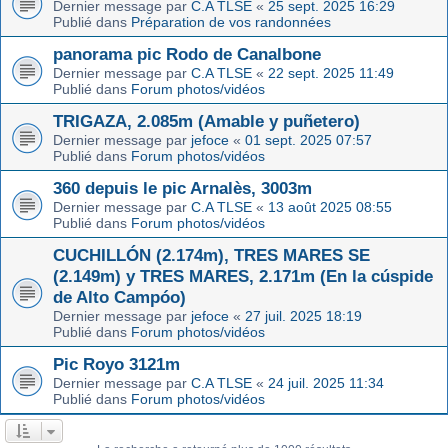
Dernier message par
C.A TLSE
«
25 sept. 2025 16:29
Publié dans
Préparation de vos randonnées
panorama pic Rodo de Canalbone
Dernier message par
C.A TLSE
«
22 sept. 2025 11:49
Publié dans
Forum photos/vidéos
TRIGAZA, 2.085m (Amable y puñetero)
Dernier message par
jefoce
«
01 sept. 2025 07:57
Publié dans
Forum photos/vidéos
360 depuis le pic Arnalès, 3003m
Dernier message par
C.A TLSE
«
13 août 2025 08:55
Publié dans
Forum photos/vidéos
CUCHILLÓN (2.174m), TRES MARES SE
(2.149m) y TRES MARES, 2.171m (En la cúspide
de Alto Campóo)
Dernier message par
jefoce
«
27 juil. 2025 18:19
Publié dans
Forum photos/vidéos
Pic Royo 3121m
Dernier message par
C.A TLSE
«
24 juil. 2025 11:34
Publié dans
Forum photos/vidéos