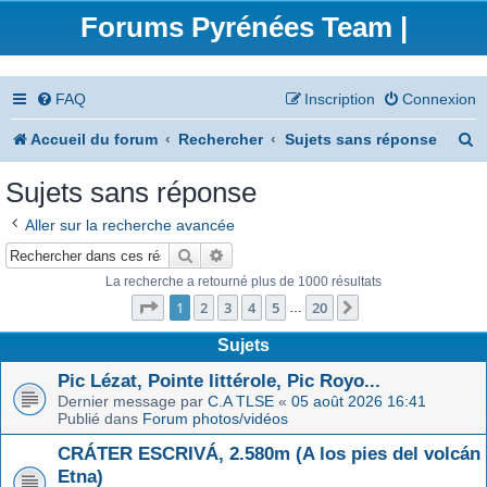
Forums Pyrénées Team |
FAQ
Inscription
Connexion
R
Accueil du forum
Rechercher
Sujets sans réponse
e
Sujets sans réponse
c
Aller sur la recherche avancée
h
Rechercher
Recherche avancée
e
La recherche a retourné plus de 1000 résultats
Page
1
sur
20
r
1
2
3
4
5
20
Suivant
…
c
Sujets
h
Pic Lézat, Pointe littérole, Pic Royo...
Dernier message par
C.A TLSE
«
05 août 2026 16:41
e
Publié dans
Forum photos/vidéos
r
CRÁTER ESCRIVÁ, 2.580m (A los pies del volcán
Etna)