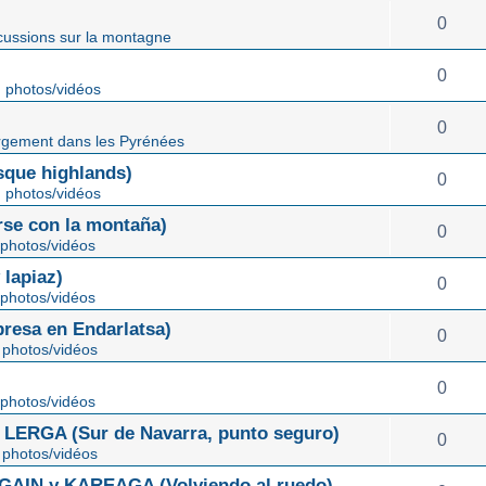
0
cussions sur la montagne
0
 photos/vidéos
0
gement dans les Pyrénées
ue highlands)
0
 photos/vidéos
rse con la montaña)
0
photos/vidéos
lapiaz)
0
photos/vidéos
sa en Endarlatsa)
0
photos/vidéos
0
photos/vidéos
ERGA (Sur de Navarra, punto seguro)
0
photos/vidéos
IN y KAREAGA (Volviendo al ruedo)