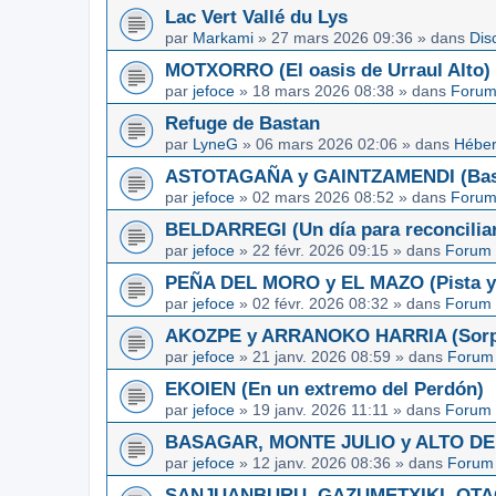
Lac Vert Vallé du Lys
par
Markami
»
27 mars 2026 09:36
» dans
Dis
MOTXORRO (El oasis de Urraul Alto)
par
jefoce
»
18 mars 2026 08:38
» dans
Forum
Refuge de Bastan
par
LyneG
»
06 mars 2026 02:06
» dans
Héber
ASTOTAGAÑA y GAINTZAMENDI (Basq
par
jefoce
»
02 mars 2026 08:52
» dans
Forum
BELDARREGI (Un día para reconcilia
par
jefoce
»
22 févr. 2026 09:15
» dans
Forum 
PEÑA DEL MORO y EL MAZO (Pista y 
par
jefoce
»
02 févr. 2026 08:32
» dans
Forum 
AKOZPE y ARRANOKO HARRIA (Sorpre
par
jefoce
»
21 janv. 2026 08:59
» dans
Forum 
EKOIEN (En un extremo del Perdón)
par
jefoce
»
19 janv. 2026 11:11
» dans
Forum 
BASAGAR, MONTE JULIO y ALTO DE L
par
jefoce
»
12 janv. 2026 08:36
» dans
Forum 
SANJUANBURU, GAZUMETXIKI, OTAGA