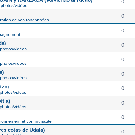
0
photos/vidéos
0
ration de vos randonnées
0
pagnement
da)
0
photos/vidéos
0
photos/vidéos
a)
0
photos/vidéos
tze)
0
photos/vidéos
tia)
0
photos/vidéos
0
tionnement et communauté
s cotas de Udala)
0