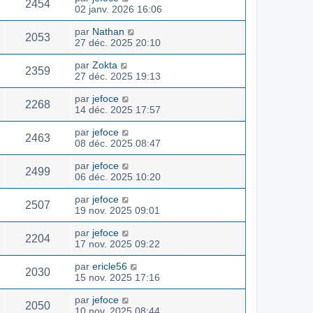
2454
02 janv. 2026 16:06
par
Nathan
2053
27 déc. 2025 20:10
par
Zokta
2359
27 déc. 2025 19:13
par
jefoce
2268
14 déc. 2025 17:57
par
jefoce
2463
08 déc. 2025 08:47
par
jefoce
2499
06 déc. 2025 10:20
par
jefoce
2507
19 nov. 2025 09:01
par
jefoce
2204
17 nov. 2025 09:22
par
ericle56
2030
15 nov. 2025 17:16
par
jefoce
2050
10 nov. 2025 08:44