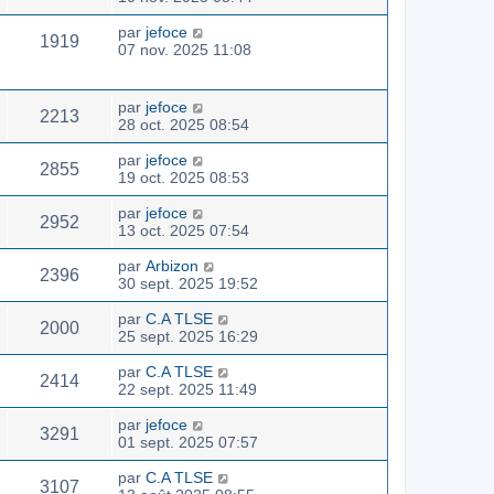
par
jefoce
1919
07 nov. 2025 11:08
par
jefoce
2213
28 oct. 2025 08:54
par
jefoce
2855
19 oct. 2025 08:53
par
jefoce
2952
13 oct. 2025 07:54
par
Arbizon
2396
30 sept. 2025 19:52
par
C.A TLSE
2000
25 sept. 2025 16:29
par
C.A TLSE
2414
22 sept. 2025 11:49
par
jefoce
3291
01 sept. 2025 07:57
par
C.A TLSE
3107