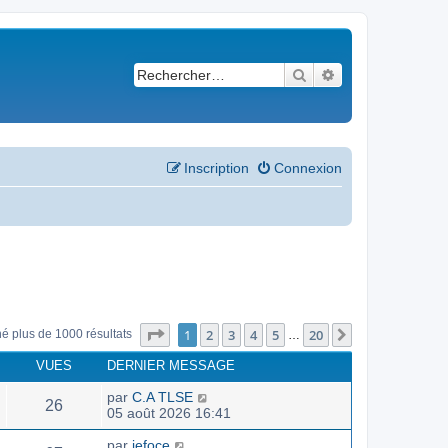
Rechercher
Recherche avancé
Inscription
Connexion
Page
1
sur
20
1
2
3
4
5
20
Suivant
né plus de 1000 résultats
…
VUES
DERNIER MESSAGE
par
C.A TLSE
26
05 août 2026 16:41
par
jefoce