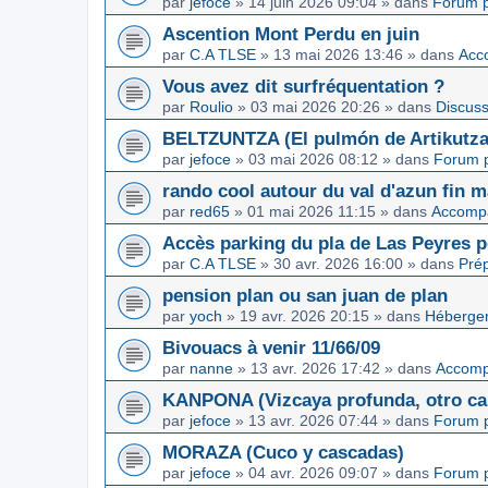
par
jefoce
»
14 juin 2026 09:04
» dans
Forum p
Ascention Mont Perdu en juin
par
C.A TLSE
»
13 mai 2026 13:46
» dans
Acc
Vous avez dit surfréquentation ?
par
Roulio
»
03 mai 2026 20:26
» dans
Discuss
BELTZUNTZA (El pulmón de Artikutza
par
jefoce
»
03 mai 2026 08:12
» dans
Forum p
rando cool autour du val d'azun fin 
par
red65
»
01 mai 2026 11:15
» dans
Accomp
Accès parking du pla de Las Peyres p
par
C.A TLSE
»
30 avr. 2026 16:00
» dans
Pré
pension plan ou san juan de plan
par
yoch
»
19 avr. 2026 20:15
» dans
Hébergem
Bivouacs à venir 11/66/09
par
nanne
»
13 avr. 2026 17:42
» dans
Accom
KANPONA (Vizcaya profunda, otro cap
par
jefoce
»
13 avr. 2026 07:44
» dans
Forum p
MORAZA (Cuco y cascadas)
par
jefoce
»
04 avr. 2026 09:07
» dans
Forum p