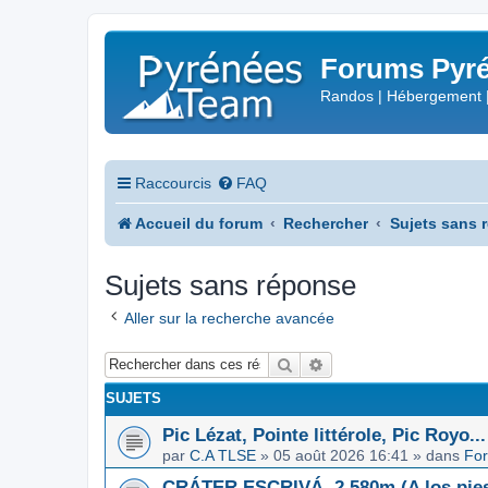
Forums Pyré
Randos | Hébergement 
Raccourcis
FAQ
Accueil du forum
Rechercher
Sujets sans 
Sujets sans réponse
Aller sur la recherche avancée
Rechercher
Recherche avancée
SUJETS
Pic Lézat, Pointe littérole, Pic Royo...
par
C.A TLSE
»
05 août 2026 16:41
» dans
For
CRÁTER ESCRIVÁ, 2.580m (A los pies