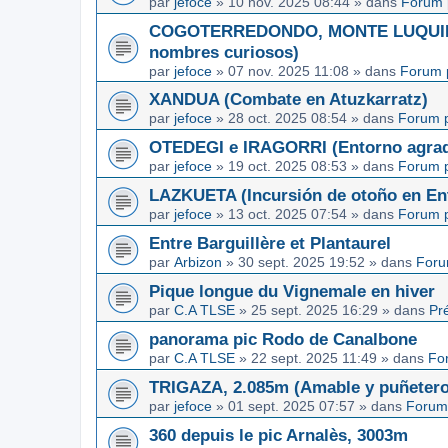
par
jefoce
»
10 nov. 2025 08:44
» dans
Forum 
COGOTERREDONDO, MONTE LUQUIN y
nombres curiosos)
par
jefoce
»
07 nov. 2025 11:08
» dans
Forum 
XANDUA (Combate en Atuzkarratz)
par
jefoce
»
28 oct. 2025 08:54
» dans
Forum p
OTEDEGI e IRAGORRI (Entorno agrad
par
jefoce
»
19 oct. 2025 08:53
» dans
Forum p
LAZKUETA (Incursión de otoño en Ent
par
jefoce
»
13 oct. 2025 07:54
» dans
Forum p
Entre Barguillère et Plantaurel
par
Arbizon
»
30 sept. 2025 19:52
» dans
Foru
Pique longue du Vignemale en hiver
par
C.A TLSE
»
25 sept. 2025 16:29
» dans
Pr
panorama pic Rodo de Canalbone
par
C.A TLSE
»
22 sept. 2025 11:49
» dans
Fo
TRIGAZA, 2.085m (Amable y puñetero
par
jefoce
»
01 sept. 2025 07:57
» dans
Forum
360 depuis le pic Arnalès, 3003m