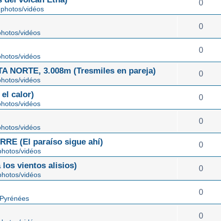
0
photos/vidéos
0
hotos/vidéos
0
hotos/vidéos
NORTE, 3.008m (Tresmiles en pareja)
0
hotos/vidéos
el calor)
0
hotos/vidéos
0
hotos/vidéos
E (El paraíso sigue ahí)
0
hotos/vidéos
os vientos alisios)
0
hotos/vidéos
0
 Pyrénées
0