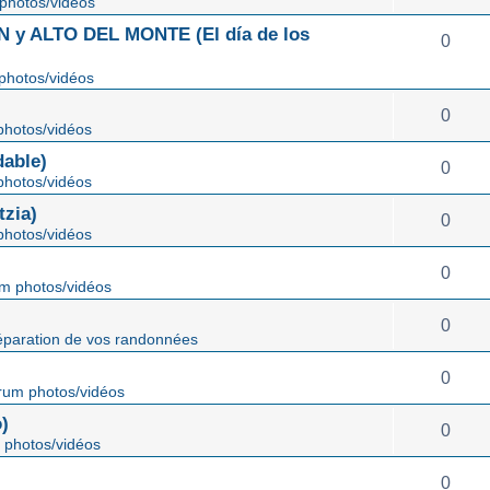
photos/vidéos
 ALTO DEL MONTE (El día de los
0
photos/vidéos
0
hotos/vidéos
able)
0
hotos/vidéos
zia)
0
hotos/vidéos
0
m photos/vidéos
0
éparation de vos randonnées
0
rum photos/vidéos
)
0
 photos/vidéos
0