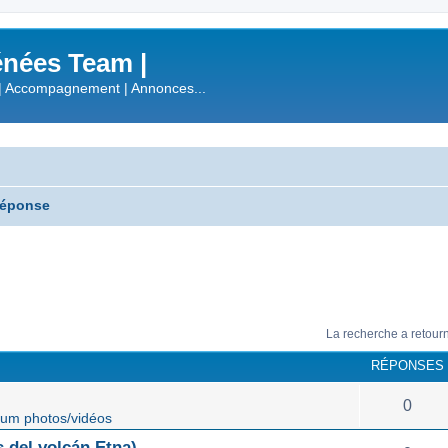
nées Team |
| Accompagnement | Annonces...
réponse
La recherche a retour
RÉPONSES
0
um photos/vidéos
 del volcán Etna)