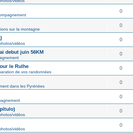
hotos/vidéos
0
ompagnement
0
ions sur la montagne
)
0
hotos/vidéos
mai debut juin 56KM
0
agnement
our le Rulhe
0
paration de vos randonnées
0
ent dans les Pyrénées
0
pagnement
ítulo)
0
hotos/vidéos
0
hotos/vidéos