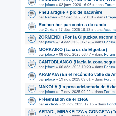
par
jefoce
»
02 janv. 2026 16:06
» dans
Forum 
Pneu artigue + pic de bacanère
par
Nathan
»
27 déc. 2025 20:10
» dans
Prépa
Rechercher partenaires de rando
par
Zokta
»
27 déc. 2025 19:13
» dans
Accom
ZORMENDI (Por la Gipuzkoa escondi
par
jefoce
»
14 déc. 2025 17:57
» dans
Forum 
MORKAIKO (La cruz de Elgoibar)
par
jefoce
»
08 déc. 2025 08:47
» dans
Forum 
CANTOBLANCO (Hacia la zona segur
par
jefoce
»
06 déc. 2025 10:20
» dans
Forum 
ARAMAIA (En el recóndito valle de Ar
par
jefoce
»
19 nov. 2025 09:01
» dans
Forum 
MAKOLA (La proa adelantada de Azkoi
par
jefoce
»
17 nov. 2025 09:22
» dans
Forum 
Présentation de ericle56
par
ericle56
»
15 nov. 2025 17:16
» dans
Fonc
ARTADI, MIRAKEITZA y GONGETA (Tre