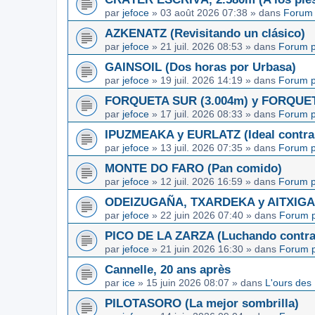
par
jefoce
»
03 août 2026 07:38
» dans
Forum 
AZKENATZ (Revisitando un clásico)
par
jefoce
»
21 juil. 2026 08:53
» dans
Forum p
GAINSOIL (Dos horas por Urbasa)
par
jefoce
»
19 juil. 2026 14:19
» dans
Forum p
FORQUETA SUR (3.004m) y FORQUETA 
par
jefoce
»
17 juil. 2026 08:33
» dans
Forum p
IPUZMEAKA y EURLATZ (Ideal contra 
par
jefoce
»
13 juil. 2026 07:35
» dans
Forum p
MONTE DO FARO (Pan comido)
par
jefoce
»
12 juil. 2026 16:59
» dans
Forum p
ODEIZUGAÑA, TXARDEKA y AITXIGARR
par
jefoce
»
22 juin 2026 07:40
» dans
Forum p
PICO DE LA ZARZA (Luchando contra l
par
jefoce
»
21 juin 2026 16:30
» dans
Forum p
Cannelle, 20 ans après
par
ice
»
15 juin 2026 08:07
» dans
L'ours des
PILOTASORO (La mejor sombrilla)