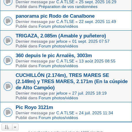
Dernier message par
C.A TLSE
«
25 sept. 2025 16:29
Publié dans
Préparation de vos randonnées
panorama pic Rodo de Canalbone
Dernier message par
C.A TLSE
«
22 sept. 2025 11:49
Publié dans
Forum photos/vidéos
TRIGAZA, 2.085m (Amable y puñetero)
Dernier message par
jefoce
«
01 sept. 2025 07:57
Publié dans
Forum photos/vidéos
360 depuis le pic Arnalès, 3003m
Dernier message par
C.A TLSE
«
13 août 2025 08:55
Publié dans
Forum photos/vidéos
CUCHILLÓN (2.174m), TRES MARES SE
(2.149m) y TRES MARES, 2.171m (En la cúspide
de Alto Campóo)
Dernier message par
jefoce
«
27 juil. 2025 18:19
Publié dans
Forum photos/vidéos
Pic Royo 3121m
Dernier message par
C.A TLSE
«
24 juil. 2025 11:34
Publié dans
Forum photos/vidéos