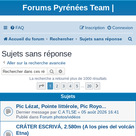
Forums Pyrénées Team |
FAQ
Inscription
Connexion
R
Accueil du forum
Rechercher
Sujets sans réponse
e
Sujets sans réponse
c
Aller sur la recherche avancée
h
Rechercher
Recherche avancée
e
La recherche a retourné plus de 1000 résultats
Page
1
sur
20
r
1
2
3
4
5
20
Suivant
…
c
Sujets
h
Pic Lézat, Pointe littérole, Pic Royo...
Dernier message par
C.A TLSE
«
05 août 2026 16:41
e
Publié dans
Forum photos/vidéos
r
CRÁTER ESCRIVÁ, 2.580m (A los pies del volcán
Etna)