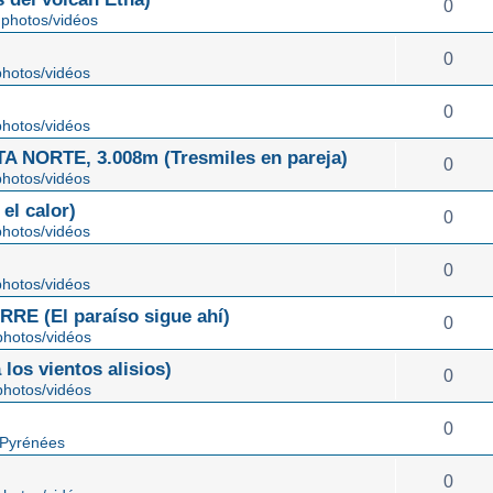
0
photos/vidéos
0
hotos/vidéos
0
hotos/vidéos
NORTE, 3.008m (Tresmiles en pareja)
0
hotos/vidéos
el calor)
0
hotos/vidéos
0
hotos/vidéos
E (El paraíso sigue ahí)
0
hotos/vidéos
os vientos alisios)
0
hotos/vidéos
0
 Pyrénées
0