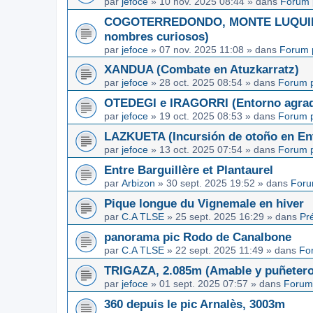
par
jefoce
»
10 nov. 2025 08:44
» dans
Forum 
COGOTERREDONDO, MONTE LUQUIN y
nombres curiosos)
par
jefoce
»
07 nov. 2025 11:08
» dans
Forum 
XANDUA (Combate en Atuzkarratz)
par
jefoce
»
28 oct. 2025 08:54
» dans
Forum p
OTEDEGI e IRAGORRI (Entorno agrad
par
jefoce
»
19 oct. 2025 08:53
» dans
Forum p
LAZKUETA (Incursión de otoño en Ent
par
jefoce
»
13 oct. 2025 07:54
» dans
Forum p
Entre Barguillère et Plantaurel
par
Arbizon
»
30 sept. 2025 19:52
» dans
Foru
Pique longue du Vignemale en hiver
par
C.A TLSE
»
25 sept. 2025 16:29
» dans
Pr
panorama pic Rodo de Canalbone
par
C.A TLSE
»
22 sept. 2025 11:49
» dans
Fo
TRIGAZA, 2.085m (Amable y puñetero
par
jefoce
»
01 sept. 2025 07:57
» dans
Forum
360 depuis le pic Arnalès, 3003m