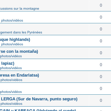
0
cussions sur la montagne
0
 photos/vidéos
0
gement dans les Pyrénées
ue highlands)
0
 photos/vidéos
rse con la montaña)
0
photos/vidéos
lapiaz)
0
photos/vidéos
sa en Endarlatsa)
0
photos/vidéos
0
photos/vidéos
ERGA (Sur de Navarra, punto seguro)
0
photos/vidéos
IN y KAREAGA (Volviendo al ruedo)