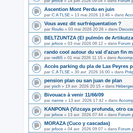
par
jefoce
»
14 juin 2026 09:04
» dans
Forum p
Ascention Mont Perdu en juin
par
C.A TLSE
»
13 mai 2026 13:46
» dans
Acc
Vous avez dit surfréquentation ?
par
Roulio
»
03 mai 2026 20:26
» dans
Discuss
BELTZUNTZA (El pulmón de Artikutza
par
jefoce
»
03 mai 2026 08:12
» dans
Forum p
rando cool autour du val d'azun fin 
par
red65
»
01 mai 2026 11:15
» dans
Accomp
Accès parking du pla de Las Peyres p
par
C.A TLSE
»
30 avr. 2026 16:00
» dans
Pré
pension plan ou san juan de plan
par
yoch
»
19 avr. 2026 20:15
» dans
Hébergem
Bivouacs à venir 11/66/09
par
nanne
»
13 avr. 2026 17:42
» dans
Accom
KANPONA (Vizcaya profunda, otro cap
par
jefoce
»
13 avr. 2026 07:44
» dans
Forum p
MORAZA (Cuco y cascadas)
par
jefoce
»
04 avr. 2026 09:07
» dans
Forum p