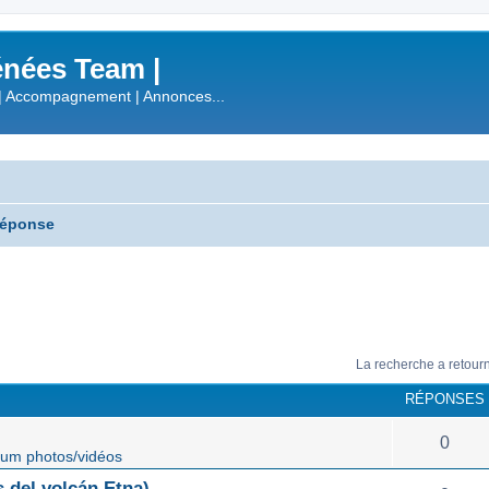
nées Team |
| Accompagnement | Annonces...
réponse
La recherche a retour
RÉPONSES
0
um photos/vidéos
 del volcán Etna)