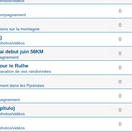
hotos/vidéos
0
ompagnement
0
ions sur la montagne
)
0
hotos/vidéos
mai debut juin 56KM
0
agnement
our le Rulhe
0
paration de vos randonnées
0
ent dans les Pyrénées
0
pagnement
ítulo)
0
hotos/vidéos
0
hotos/vidéos