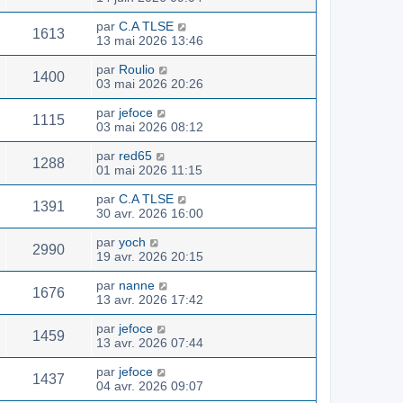
par
C.A TLSE
1613
13 mai 2026 13:46
par
Roulio
1400
03 mai 2026 20:26
par
jefoce
1115
03 mai 2026 08:12
par
red65
1288
01 mai 2026 11:15
par
C.A TLSE
1391
30 avr. 2026 16:00
par
yoch
2990
19 avr. 2026 20:15
par
nanne
1676
13 avr. 2026 17:42
par
jefoce
1459
13 avr. 2026 07:44
par
jefoce
1437
04 avr. 2026 09:07