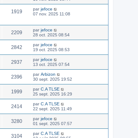
par
jefoce
1919
07 nov. 2025 11:08
par
jefoce
2209
28 oct. 2025 08:54
par
jefoce
2842
19 oct. 2025 08:53
par
jefoce
2937
13 oct. 2025 07:54
par
Arbizon
2396
30 sept. 2025 19:52
par
C.A TLSE
1999
25 sept. 2025 16:29
par
C.A TLSE
2414
22 sept. 2025 11:49
par
jefoce
3280
01 sept. 2025 07:57
par
C.A TLSE
3104