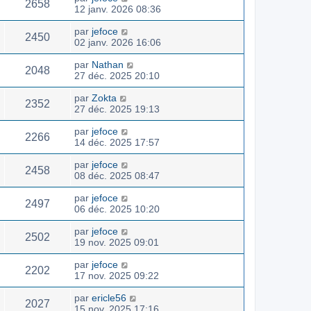
2658
12 janv. 2026 08:36
par
jefoce
2450
02 janv. 2026 16:06
par
Nathan
2048
27 déc. 2025 20:10
par
Zokta
2352
27 déc. 2025 19:13
par
jefoce
2266
14 déc. 2025 17:57
par
jefoce
2458
08 déc. 2025 08:47
par
jefoce
2497
06 déc. 2025 10:20
par
jefoce
2502
19 nov. 2025 09:01
par
jefoce
2202
17 nov. 2025 09:22
par
ericle56
2027
15 nov. 2025 17:16