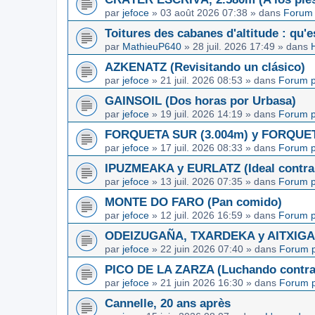
par
jefoce
»
03 août 2026 07:38
» dans
Forum 
Toitures des cabanes d'altitude : qu'e
par
MathieuP640
»
28 juil. 2026 17:49
» dans
AZKENATZ (Revisitando un clásico)
par
jefoce
»
21 juil. 2026 08:53
» dans
Forum p
GAINSOIL (Dos horas por Urbasa)
par
jefoce
»
19 juil. 2026 14:19
» dans
Forum p
FORQUETA SUR (3.004m) y FORQUETA 
par
jefoce
»
17 juil. 2026 08:33
» dans
Forum p
IPUZMEAKA y EURLATZ (Ideal contra 
par
jefoce
»
13 juil. 2026 07:35
» dans
Forum p
MONTE DO FARO (Pan comido)
par
jefoce
»
12 juil. 2026 16:59
» dans
Forum p
ODEIZUGAÑA, TXARDEKA y AITXIGARR
par
jefoce
»
22 juin 2026 07:40
» dans
Forum p
PICO DE LA ZARZA (Luchando contra l
par
jefoce
»
21 juin 2026 16:30
» dans
Forum p
Cannelle, 20 ans après