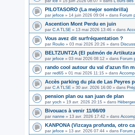
par
ice
»
15 juin 2026 08:07
» dans
L'ours des
PILOTASORO (La mejor sombrilla)
par
jefoce
»
14 juin 2026 09:04
» dans
Forum p
Ascention Mont Perdu en juin
par
C.A TLSE
»
13 mai 2026 13:46
» dans
Acc
Vous avez dit surfréquentation ?
par
Roulio
»
03 mai 2026 20:26
» dans
Discuss
BELTZUNTZA (El pulmón de Artikutza
par
jefoce
»
03 mai 2026 08:12
» dans
Forum p
rando cool autour du val d'azun fin 
par
red65
»
01 mai 2026 11:15
» dans
Accomp
Accès parking du pla de Las Peyres p
par
C.A TLSE
»
30 avr. 2026 16:00
» dans
Pré
pension plan ou san juan de plan
par
yoch
»
19 avr. 2026 20:15
» dans
Hébergem
Bivouacs à venir 11/66/09
par
nanne
»
13 avr. 2026 17:42
» dans
Accom
KANPONA (Vizcaya profunda, otro cap
par
jefoce
»
13 avr. 2026 07:44
» dans
Forum p