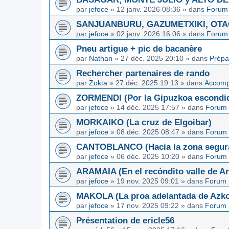
par
jefoce
»
12 janv. 2026 08:36
» dans
Forum 
SANJUANBURU, GAZUMETXIKI, OTAGA
par
jefoce
»
02 janv. 2026 16:06
» dans
Forum 
Pneu artigue + pic de bacanère
par
Nathan
»
27 déc. 2025 20:10
» dans
Prépa
Rechercher partenaires de rando
par
Zokta
»
27 déc. 2025 19:13
» dans
Accom
ZORMENDI (Por la Gipuzkoa escondi
par
jefoce
»
14 déc. 2025 17:57
» dans
Forum 
MORKAIKO (La cruz de Elgoibar)
par
jefoce
»
08 déc. 2025 08:47
» dans
Forum 
CANTOBLANCO (Hacia la zona segur
par
jefoce
»
06 déc. 2025 10:20
» dans
Forum 
ARAMAIA (En el recóndito valle de Ar
par
jefoce
»
19 nov. 2025 09:01
» dans
Forum 
MAKOLA (La proa adelantada de Azkoi
par
jefoce
»
17 nov. 2025 09:22
» dans
Forum 
Présentation de ericle56