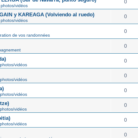
0
photos/vidéos
IN y KAREAGA (Volviendo al ruedo)
0
photos/vidéos
0
ration de vos randonnées
0
pagnement
da)
0
photos/vidéos
0
photos/vidéos
a)
0
photos/vidéos
tze)
0
photos/vidéos
tia)
0
photos/vidéos
0