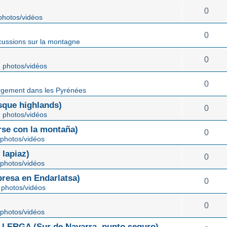
0
hotos/vidéos
0
cussions sur la montagne
0
 photos/vidéos
0
gement dans les Pyrénées
ue highlands)
0
 photos/vidéos
rse con la montaña)
0
photos/vidéos
lapiaz)
0
photos/vidéos
sa en Endarlatsa)
0
photos/vidéos
0
photos/vidéos
ERGA (Sur de Navarra, punto seguro)