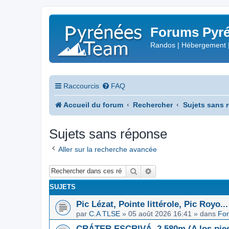
Forums Pyré
Randos | Hébergement 
Raccourcis
FAQ
Accueil du forum
Rechercher
Sujets sans 
Sujets sans réponse
Aller sur la recherche avancée
Rechercher
Recherche avancée
SUJETS
Pic Lézat, Pointe littérole, Pic Royo...
par
C.A TLSE
»
05 août 2026 16:41
» dans
For
CRÁTER ESCRIVÁ, 2.580m (A los pies