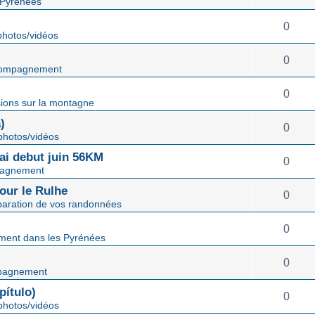
 Pyrénées
0
hotos/vidéos
0
ompagnement
0
ions sur la montagne
)
0
hotos/vidéos
mai debut juin 56KM
0
agnement
our le Rulhe
0
paration de vos randonnées
0
ent dans les Pyrénées
0
pagnement
ítulo)
0
hotos/vidéos