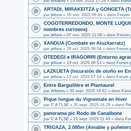
par
ericle56
»
15 nov. 2025 17:16
» dans
Fonc
ARTADI, MIRAKEITZA y GONGETA (Tre
par
jefoce
»
10 nov. 2025 08:44
» dans
Forum 
COGOTERREDONDO, MONTE LUQUIN y
nombres curiosos)
par
jefoce
»
07 nov. 2025 11:08
» dans
Forum 
XANDUA (Combate en Atuzkarratz)
par
jefoce
»
28 oct. 2025 08:54
» dans
Forum p
OTEDEGI e IRAGORRI (Entorno agrad
par
jefoce
»
19 oct. 2025 08:53
» dans
Forum p
LAZKUETA (Incursión de otoño en Ent
par
jefoce
»
13 oct. 2025 07:54
» dans
Forum p
Entre Barguillère et Plantaurel
par
Arbizon
»
30 sept. 2025 19:52
» dans
Foru
Pique longue du Vignemale en hiver
par
C.A TLSE
»
25 sept. 2025 16:29
» dans
Pr
panorama pic Rodo de Canalbone
par
C.A TLSE
»
22 sept. 2025 11:49
» dans
Fo
TRIGAZA, 2.085m (Amable y puñetero