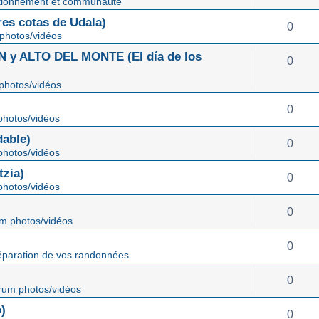
tionnement et communauté
s cotas de Udala)
0
photos/vidéos
 ALTO DEL MONTE (El día de los
0
photos/vidéos
0
hotos/vidéos
able)
0
hotos/vidéos
zia)
0
hotos/vidéos
0
m photos/vidéos
0
éparation de vos randonnées
0
rum photos/vidéos
)
0