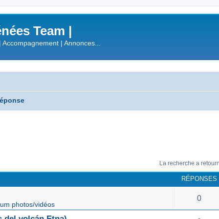
nées Team |
| Accompagnement | Annonces...
réponse
La recherche a retour
RÉPONSES
0
um photos/vidéos
 del volcán Etna)