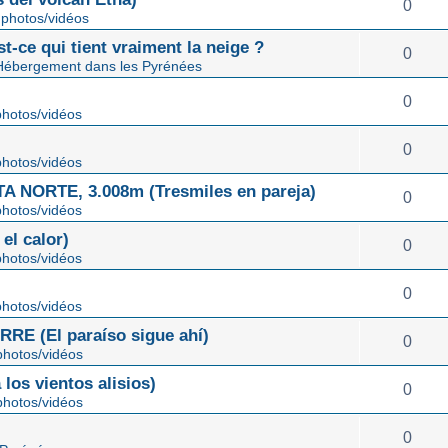
0
photos/vidéos
st-ce qui tient vraiment la neige ?
0
Hébergement dans les Pyrénées
0
hotos/vidéos
0
hotos/vidéos
NORTE, 3.008m (Tresmiles en pareja)
0
hotos/vidéos
el calor)
0
hotos/vidéos
0
hotos/vidéos
E (El paraíso sigue ahí)
0
hotos/vidéos
os vientos alisios)
0
hotos/vidéos
0