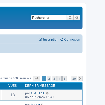
Rechercher
Recherche avancé
Inscription
Connexion
Page
1
sur
20
1
2
3
4
5
20
Suivant
né plus de 1000 résultats
…
VUES
DERNIER MESSAGE
par
C.A TLSE
18
05 août 2026 16:41
par
jefoce