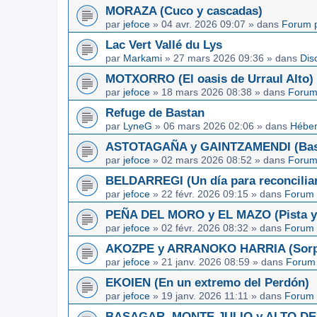
MORAZA (Cuco y cascadas)
par
jefoce
»
04 avr. 2026 09:07
» dans
Forum p
Lac Vert Vallé du Lys
par
Markami
»
27 mars 2026 09:36
» dans
Dis
MOTXORRO (El oasis de Urraul Alto)
par
jefoce
»
18 mars 2026 08:38
» dans
Forum
Refuge de Bastan
par
LyneG
»
06 mars 2026 02:06
» dans
Héber
ASTOTAGAÑA y GAINTZAMENDI (Basq
par
jefoce
»
02 mars 2026 08:52
» dans
Forum
BELDARREGI (Un día para reconcilia
par
jefoce
»
22 févr. 2026 09:15
» dans
Forum 
PEÑA DEL MORO y EL MAZO (Pista y 
par
jefoce
»
02 févr. 2026 08:32
» dans
Forum 
AKOZPE y ARRANOKO HARRIA (Sorpre
par
jefoce
»
21 janv. 2026 08:59
» dans
Forum 
EKOIEN (En un extremo del Perdón)
par
jefoce
»
19 janv. 2026 11:11
» dans
Forum 
BASAGAR, MONTE JULIO y ALTO DE L