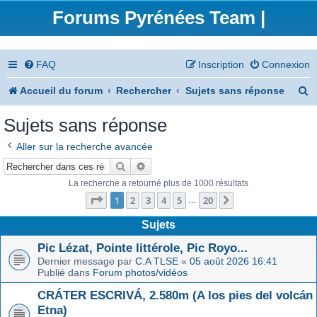
Forums Pyrénées Team |
FAQ
Inscription
Connexion
R
Accueil du forum
Rechercher
Sujets sans réponse
e
Sujets sans réponse
c
Aller sur la recherche avancée
h
Rechercher
Recherche avancée
e
La recherche a retourné plus de 1000 résultats
Page
1
sur
20
r
1
2
3
4
5
20
Suivant
…
c
Sujets
h
Pic Lézat, Pointe littérole, Pic Royo...
Dernier message par
C.A TLSE
«
05 août 2026 16:41
e
Publié dans
Forum photos/vidéos
r
CRÁTER ESCRIVÁ, 2.580m (A los pies del volcán
Etna)