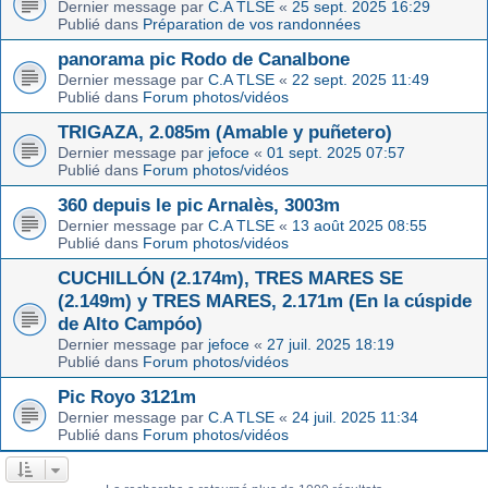
Dernier message par
C.A TLSE
«
25 sept. 2025 16:29
Publié dans
Préparation de vos randonnées
panorama pic Rodo de Canalbone
Dernier message par
C.A TLSE
«
22 sept. 2025 11:49
Publié dans
Forum photos/vidéos
TRIGAZA, 2.085m (Amable y puñetero)
Dernier message par
jefoce
«
01 sept. 2025 07:57
Publié dans
Forum photos/vidéos
360 depuis le pic Arnalès, 3003m
Dernier message par
C.A TLSE
«
13 août 2025 08:55
Publié dans
Forum photos/vidéos
CUCHILLÓN (2.174m), TRES MARES SE
(2.149m) y TRES MARES, 2.171m (En la cúspide
de Alto Campóo)
Dernier message par
jefoce
«
27 juil. 2025 18:19
Publié dans
Forum photos/vidéos
Pic Royo 3121m
Dernier message par
C.A TLSE
«
24 juil. 2025 11:34
Publié dans
Forum photos/vidéos