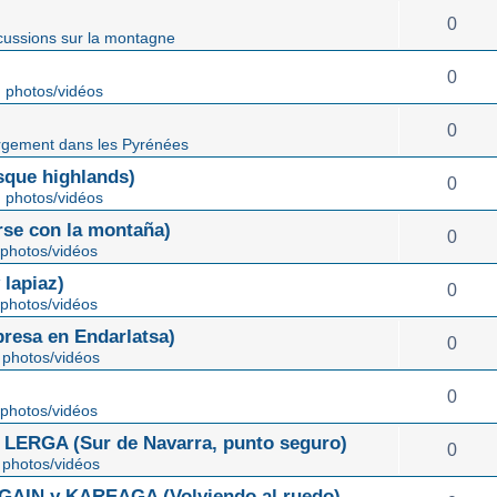
0
cussions sur la montagne
0
 photos/vidéos
0
gement dans les Pyrénées
ue highlands)
0
 photos/vidéos
rse con la montaña)
0
photos/vidéos
lapiaz)
0
photos/vidéos
sa en Endarlatsa)
0
photos/vidéos
0
photos/vidéos
ERGA (Sur de Navarra, punto seguro)
0
photos/vidéos
IN y KAREAGA (Volviendo al ruedo)