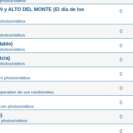
photos/vidéos
 ALTO DEL MONTE (El día de los
0
photos/vidéos
0
hotos/vidéos
able)
0
hotos/vidéos
zia)
0
hotos/vidéos
0
m photos/vidéos
0
éparation de vos randonnées
0
rum photos/vidéos
)
0
 photos/vidéos
0