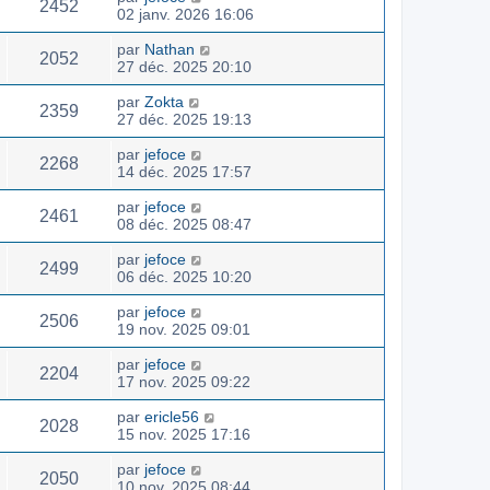
2452
02 janv. 2026 16:06
par
Nathan
2052
27 déc. 2025 20:10
par
Zokta
2359
27 déc. 2025 19:13
par
jefoce
2268
14 déc. 2025 17:57
par
jefoce
2461
08 déc. 2025 08:47
par
jefoce
2499
06 déc. 2025 10:20
par
jefoce
2506
19 nov. 2025 09:01
par
jefoce
2204
17 nov. 2025 09:22
par
ericle56
2028
15 nov. 2025 17:16
par
jefoce
2050
10 nov. 2025 08:44