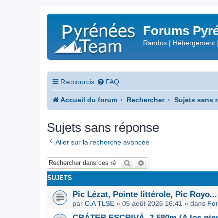
Forums Pyré
Randos | Hébergement 
Raccourcis
FAQ
Accueil du forum
Rechercher
Sujets sans 
Sujets sans réponse
Aller sur la recherche avancée
Rechercher
Recherche avancée
SUJETS
Pic Lézat, Pointe littérole, Pic Royo...
par
C.A TLSE
»
05 août 2026 16:41
» dans
For
CRÁTER ESCRIVÁ, 2.580m (A los pies