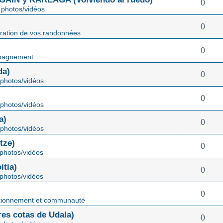
0
photos/vidéos
0
ration de vos randonnées
0
pagnement
da)
0
photos/vidéos
0
photos/vidéos
a)
0
photos/vidéos
tze)
0
photos/vidéos
tia)
0
photos/vidéos
0
tionnement et communauté
s cotas de Udala)
0