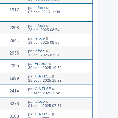
par
jefoce
1917
07 nov. 2025 11:08
par
jefoce
2208
28 oct. 2025 08:54
par
jefoce
2841
19 oct. 2025 08:53
par
jefoce
2936
13 oct. 2025 07:54
par
Arbizon
2395
30 sept. 2025 19:52
par
C.A TLSE
1999
25 sept. 2025 16:29
par
C.A TLSE
2414
22 sept. 2025 11:49
par
jefoce
3278
01 sept. 2025 07:57
par
C.A TLSE
3103