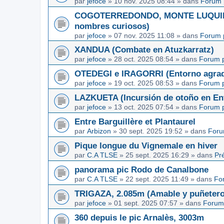
par
jefoce
»
10 nov. 2025 08:44
» dans
Forum 
COGOTERREDONDO, MONTE LUQUIN y
nombres curiosos)
par
jefoce
»
07 nov. 2025 11:08
» dans
Forum 
XANDUA (Combate en Atuzkarratz)
par
jefoce
»
28 oct. 2025 08:54
» dans
Forum p
OTEDEGI e IRAGORRI (Entorno agrad
par
jefoce
»
19 oct. 2025 08:53
» dans
Forum p
LAZKUETA (Incursión de otoño en Ent
par
jefoce
»
13 oct. 2025 07:54
» dans
Forum p
Entre Barguillère et Plantaurel
par
Arbizon
»
30 sept. 2025 19:52
» dans
Foru
Pique longue du Vignemale en hiver
par
C.A TLSE
»
25 sept. 2025 16:29
» dans
Pr
panorama pic Rodo de Canalbone
par
C.A TLSE
»
22 sept. 2025 11:49
» dans
Fo
TRIGAZA, 2.085m (Amable y puñetero
par
jefoce
»
01 sept. 2025 07:57
» dans
Forum
360 depuis le pic Arnalès, 3003m