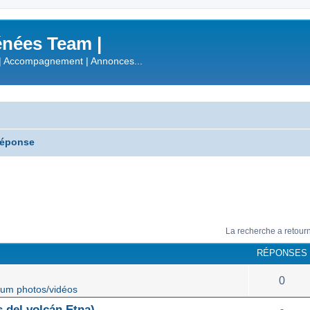
nées Team |
| Accompagnement | Annonces...
réponse
La recherche a retour
RÉPONSES
0
um photos/vidéos
 del volcán Etna)