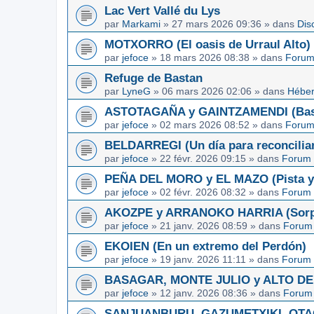
Lac Vert Vallé du Lys
par
Markami
»
27 mars 2026 09:36
» dans
Dis
MOTXORRO (El oasis de Urraul Alto)
par
jefoce
»
18 mars 2026 08:38
» dans
Forum
Refuge de Bastan
par
LyneG
»
06 mars 2026 02:06
» dans
Héber
ASTOTAGAÑA y GAINTZAMENDI (Basq
par
jefoce
»
02 mars 2026 08:52
» dans
Forum
BELDARREGI (Un día para reconcilia
par
jefoce
»
22 févr. 2026 09:15
» dans
Forum 
PEÑA DEL MORO y EL MAZO (Pista y 
par
jefoce
»
02 févr. 2026 08:32
» dans
Forum 
AKOZPE y ARRANOKO HARRIA (Sorpre
par
jefoce
»
21 janv. 2026 08:59
» dans
Forum 
EKOIEN (En un extremo del Perdón)
par
jefoce
»
19 janv. 2026 11:11
» dans
Forum 
BASAGAR, MONTE JULIO y ALTO DE L
par
jefoce
»
12 janv. 2026 08:36
» dans
Forum 
SANJUANBURU, GAZUMETXIKI, OTAGA