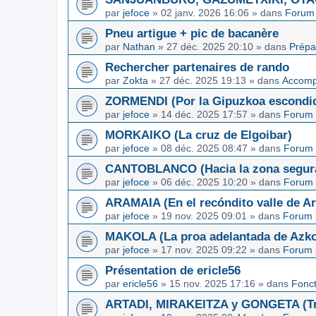
par
jefoce
»
02 janv. 2026 16:06
» dans
Forum 
Pneu artigue + pic de bacanère
par
Nathan
»
27 déc. 2025 20:10
» dans
Prépa
Rechercher partenaires de rando
par
Zokta
»
27 déc. 2025 19:13
» dans
Accom
ZORMENDI (Por la Gipuzkoa escondi
par
jefoce
»
14 déc. 2025 17:57
» dans
Forum 
MORKAIKO (La cruz de Elgoibar)
par
jefoce
»
08 déc. 2025 08:47
» dans
Forum 
CANTOBLANCO (Hacia la zona segur
par
jefoce
»
06 déc. 2025 10:20
» dans
Forum 
ARAMAIA (En el recóndito valle de Ar
par
jefoce
»
19 nov. 2025 09:01
» dans
Forum 
MAKOLA (La proa adelantada de Azkoi
par
jefoce
»
17 nov. 2025 09:22
» dans
Forum 
Présentation de ericle56
par
ericle56
»
15 nov. 2025 17:16
» dans
Fonc
ARTADI, MIRAKEITZA y GONGETA (Tre