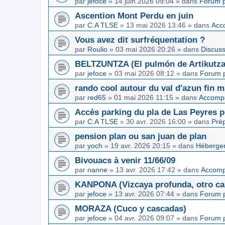
par
jefoce
»
14 juin 2026 09:04
» dans
Forum p
Ascention Mont Perdu en juin
par
C.A TLSE
»
13 mai 2026 13:46
» dans
Acc
Vous avez dit surfréquentation ?
par
Roulio
»
03 mai 2026 20:26
» dans
Discuss
BELTZUNTZA (El pulmón de Artikutza
par
jefoce
»
03 mai 2026 08:12
» dans
Forum p
rando cool autour du val d'azun fin 
par
red65
»
01 mai 2026 11:15
» dans
Accomp
Accès parking du pla de Las Peyres p
par
C.A TLSE
»
30 avr. 2026 16:00
» dans
Pré
pension plan ou san juan de plan
par
yoch
»
19 avr. 2026 20:15
» dans
Hébergem
Bivouacs à venir 11/66/09
par
nanne
»
13 avr. 2026 17:42
» dans
Accom
KANPONA (Vizcaya profunda, otro cap
par
jefoce
»
13 avr. 2026 07:44
» dans
Forum p
MORAZA (Cuco y cascadas)
par
jefoce
»
04 avr. 2026 09:07
» dans
Forum p