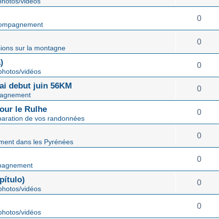
hotos/vidéos
0
ompagnement
0
ions sur la montagne
)
0
hotos/vidéos
mai debut juin 56KM
0
agnement
our le Rulhe
0
paration de vos randonnées
0
ent dans les Pyrénées
0
pagnement
ítulo)
0
hotos/vidéos
0
hotos/vidéos