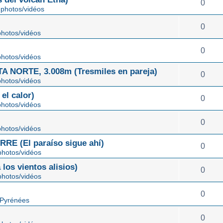
0
photos/vidéos
0
hotos/vidéos
0
hotos/vidéos
NORTE, 3.008m (Tresmiles en pareja)
0
hotos/vidéos
el calor)
0
hotos/vidéos
0
hotos/vidéos
E (El paraíso sigue ahí)
0
hotos/vidéos
os vientos alisios)
0
hotos/vidéos
0
 Pyrénées
0