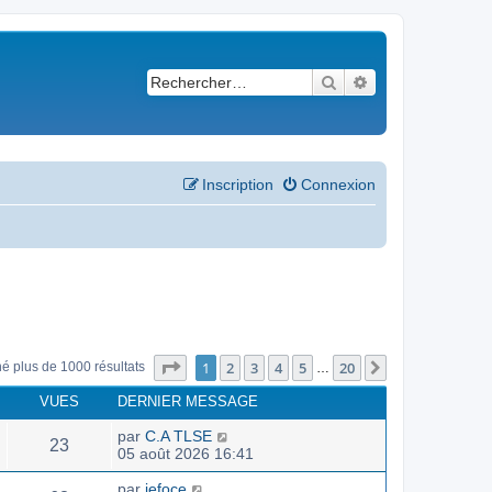
Rechercher
Recherche avancé
Inscription
Connexion
Page
1
sur
20
1
2
3
4
5
20
Suivant
né plus de 1000 résultats
…
VUES
DERNIER MESSAGE
par
C.A TLSE
23
05 août 2026 16:41
par
jefoce