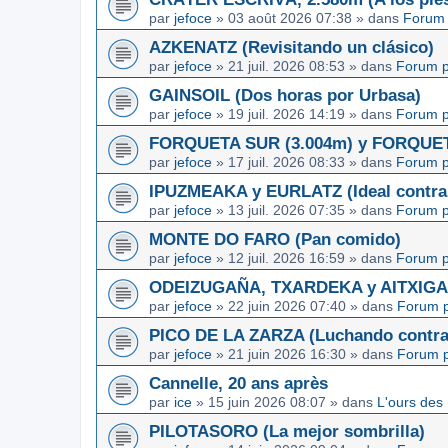
par
jefoce
»
03 août 2026 07:38
» dans
Forum 
AZKENATZ (Revisitando un clásico)
par
jefoce
»
21 juil. 2026 08:53
» dans
Forum p
GAINSOIL (Dos horas por Urbasa)
par
jefoce
»
19 juil. 2026 14:19
» dans
Forum p
FORQUETA SUR (3.004m) y FORQUETA 
par
jefoce
»
17 juil. 2026 08:33
» dans
Forum p
IPUZMEAKA y EURLATZ (Ideal contra 
par
jefoce
»
13 juil. 2026 07:35
» dans
Forum p
MONTE DO FARO (Pan comido)
par
jefoce
»
12 juil. 2026 16:59
» dans
Forum p
ODEIZUGAÑA, TXARDEKA y AITXIGARR
par
jefoce
»
22 juin 2026 07:40
» dans
Forum p
PICO DE LA ZARZA (Luchando contra l
par
jefoce
»
21 juin 2026 16:30
» dans
Forum p
Cannelle, 20 ans après
par
ice
»
15 juin 2026 08:07
» dans
L'ours des
PILOTASORO (La mejor sombrilla)