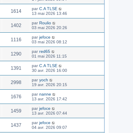
par
C.A TLSE
1614
13 mai 2026 13:46
par
Roulio
1402
03 mai 2026 20:26
par
jefoce
1116
03 mai 2026 08:12
par
red65
1290
01 mai 2026 11:15
par
C.A TLSE
1391
30 avr. 2026 16:00
par
yoch
2998
19 avr. 2026 20:15
par
nanne
1676
13 avr. 2026 17:42
par
jefoce
1459
13 avr. 2026 07:44
par
jefoce
1437
04 avr. 2026 09:07