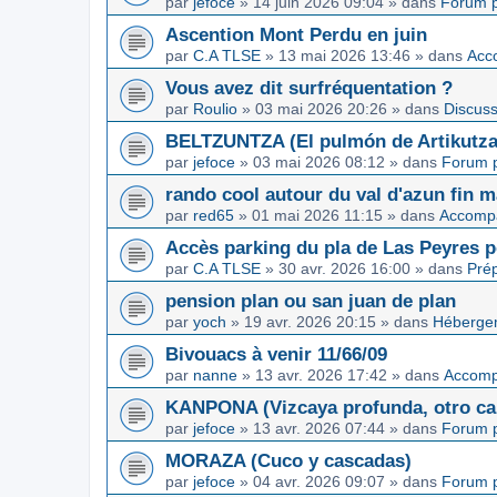
par
jefoce
»
14 juin 2026 09:04
» dans
Forum p
Ascention Mont Perdu en juin
par
C.A TLSE
»
13 mai 2026 13:46
» dans
Acc
Vous avez dit surfréquentation ?
par
Roulio
»
03 mai 2026 20:26
» dans
Discuss
BELTZUNTZA (El pulmón de Artikutza
par
jefoce
»
03 mai 2026 08:12
» dans
Forum p
rando cool autour du val d'azun fin 
par
red65
»
01 mai 2026 11:15
» dans
Accomp
Accès parking du pla de Las Peyres p
par
C.A TLSE
»
30 avr. 2026 16:00
» dans
Pré
pension plan ou san juan de plan
par
yoch
»
19 avr. 2026 20:15
» dans
Hébergem
Bivouacs à venir 11/66/09
par
nanne
»
13 avr. 2026 17:42
» dans
Accom
KANPONA (Vizcaya profunda, otro cap
par
jefoce
»
13 avr. 2026 07:44
» dans
Forum p
MORAZA (Cuco y cascadas)
par
jefoce
»
04 avr. 2026 09:07
» dans
Forum p