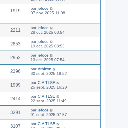
par
jefoce
1919
07 nov. 2025 11:08
par
jefoce
2211
28 oct. 2025 08:54
par
jefoce
2853
19 oct. 2025 08:53
par
jefoce
2952
13 oct. 2025 07:54
par
Arbizon
2396
30 sept. 2025 19:52
par
C.A TLSE
1999
25 sept. 2025 16:29
par
C.A TLSE
2414
22 sept. 2025 11:49
par
jefoce
3291
01 sept. 2025 07:57
par
C.A TLSE
3107