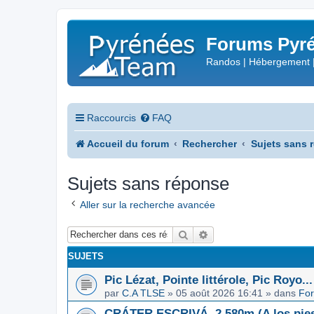
Forums Pyré
Randos | Hébergement 
Raccourcis
FAQ
Accueil du forum
Rechercher
Sujets sans 
Sujets sans réponse
Aller sur la recherche avancée
Rechercher
Recherche avancée
SUJETS
Pic Lézat, Pointe littérole, Pic Royo...
par
C.A TLSE
»
05 août 2026 16:41
» dans
For
CRÁTER ESCRIVÁ, 2.580m (A los pies