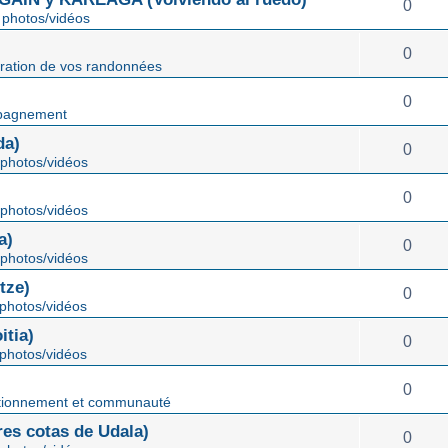
0
photos/vidéos
0
ration de vos randonnées
0
pagnement
da)
0
photos/vidéos
0
photos/vidéos
a)
0
photos/vidéos
tze)
0
photos/vidéos
tia)
0
photos/vidéos
0
tionnement et communauté
s cotas de Udala)
0