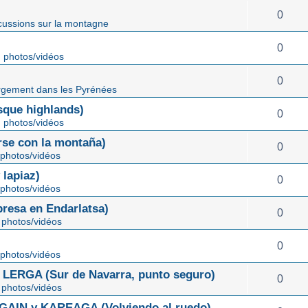
0
cussions sur la montagne
0
 photos/vidéos
0
gement dans les Pyrénées
ue highlands)
0
 photos/vidéos
rse con la montaña)
0
photos/vidéos
lapiaz)
0
photos/vidéos
sa en Endarlatsa)
0
photos/vidéos
0
photos/vidéos
ERGA (Sur de Navarra, punto seguro)
0
photos/vidéos
IN y KAREAGA (Volviendo al ruedo)