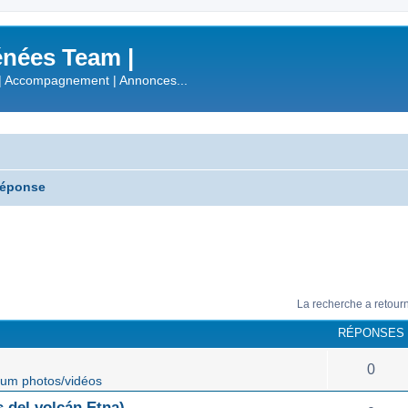
nées Team |
| Accompagnement | Annonces...
réponse
La recherche a retour
RÉPONSES
0
um photos/vidéos
 del volcán Etna)