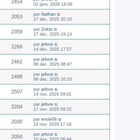
2454
02 janv. 2026 16:06
par
Nathan
2053
27 déc. 2025 20:10
par
Zokta
2359
27 déc. 2025 19:13
par
jefoce
2268
14 déc. 2025 17:57
par
jefoce
2462
08 déc. 2025 08:47
par
jefoce
2499
06 déc. 2025 10:20
par
jefoce
2507
19 nov. 2025 09:01
par
jefoce
2204
17 nov. 2025 09:22
par
ericle56
2030
15 nov. 2025 17:16
par
jefoce
2050
10 nov. 2025 08:44