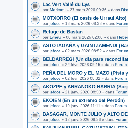
Lac Vert Vallé du Lys
par
Markami
»
27 mars 2026 09:36
» dans
Dis
MOTXORRO (El oasis de Urraul Alto)
par
jefoce
»
18 mars 2026 08:38
» dans
Forum
Refuge de Bastan
par
LyneG
»
06 mars 2026 02:06
» dans
Héber
ASTOTAGAÑA y GAINTZAMENDI (Basq
par
jefoce
»
02 mars 2026 08:52
» dans
Forum
BELDARREGI (Un día para reconcilia
par
jefoce
»
22 févr. 2026 09:15
» dans
Forum 
PEÑA DEL MORO y EL MAZO (Pista y 
par
jefoce
»
02 févr. 2026 08:32
» dans
Forum 
AKOZPE y ARRANOKO HARRIA (Sorpre
par
jefoce
»
21 janv. 2026 08:59
» dans
Forum 
EKOIEN (En un extremo del Perdón)
par
jefoce
»
19 janv. 2026 11:11
» dans
Forum 
BASAGAR, MONTE JULIO y ALTO DE L
par
jefoce
»
12 janv. 2026 08:36
» dans
Forum 
SANJUANBURU, GAZUMETXIKI, OTAGA