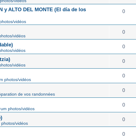
photos/vidéos
 ALTO DEL MONTE (El día de los
0
photos/vidéos
0
hotos/vidéos
able)
0
hotos/vidéos
zia)
0
hotos/vidéos
0
m photos/vidéos
0
éparation de vos randonnées
0
rum photos/vidéos
)
0
 photos/vidéos
0