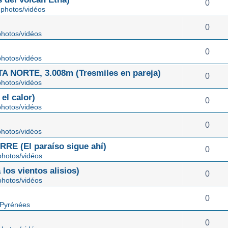
0
photos/vidéos
0
hotos/vidéos
0
hotos/vidéos
NORTE, 3.008m (Tresmiles en pareja)
0
hotos/vidéos
el calor)
0
hotos/vidéos
0
hotos/vidéos
E (El paraíso sigue ahí)
0
hotos/vidéos
os vientos alisios)
0
hotos/vidéos
0
 Pyrénées
0