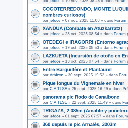
par
jefoce
»
10 nov. 2025 08:44
» dans
Forum 
COGOTERREDONDO, MONTE LUQUIN y
nombres curiosos)
par
jefoce
»
07 nov. 2025 11:08
» dans
Forum 
XANDUA (Combate en Atuzkarratz)
par
jefoce
»
28 oct. 2025 08:54
» dans
Forum p
OTEDEGI e IRAGORRI (Entorno agrad
par
jefoce
»
19 oct. 2025 08:53
» dans
Forum p
LAZKUETA (Incursión de otoño en Ent
par
jefoce
»
13 oct. 2025 07:54
» dans
Forum p
Entre Barguillère et Plantaurel
par
Arbizon
»
30 sept. 2025 19:52
» dans
Foru
Pique longue du Vignemale en hiver
par
C.A TLSE
»
25 sept. 2025 16:29
» dans
Pr
panorama pic Rodo de Canalbone
par
C.A TLSE
»
22 sept. 2025 11:49
» dans
Fo
TRIGAZA, 2.085m (Amable y puñetero
par
jefoce
»
01 sept. 2025 07:57
» dans
Forum
360 depuis le pic Arnalès, 3003m