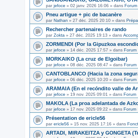
par
jefoce
»
02 janv. 2026 16:06
» dans
Forum 
Pneu artigue + pic de bacanère
par
Nathan
»
27 déc. 2025 20:10
» dans
Prépa
Rechercher partenaires de rando
par
Zokta
»
27 déc. 2025 19:13
» dans
Accom
ZORMENDI (Por la Gipuzkoa escondi
par
jefoce
»
14 déc. 2025 17:57
» dans
Forum 
MORKAIKO (La cruz de Elgoibar)
par
jefoce
»
08 déc. 2025 08:47
» dans
Forum 
CANTOBLANCO (Hacia la zona segur
par
jefoce
»
06 déc. 2025 10:20
» dans
Forum 
ARAMAIA (En el recóndito valle de Ar
par
jefoce
»
19 nov. 2025 09:01
» dans
Forum 
MAKOLA (La proa adelantada de Azkoi
par
jefoce
»
17 nov. 2025 09:22
» dans
Forum 
Présentation de ericle56
par
ericle56
»
15 nov. 2025 17:16
» dans
Fonc
ARTADI, MIRAKEITZA y GONGETA (Tre