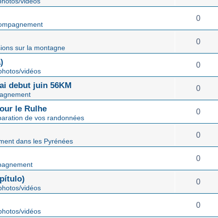
hotos/vidéos
0
ompagnement
0
ions sur la montagne
)
0
hotos/vidéos
mai debut juin 56KM
0
agnement
our le Rulhe
0
paration de vos randonnées
0
ent dans les Pyrénées
0
pagnement
ítulo)
0
hotos/vidéos
0
hotos/vidéos