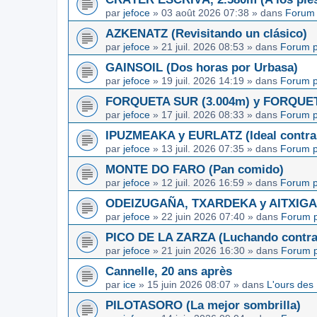
par
jefoce
»
03 août 2026 07:38
» dans
Forum 
AZKENATZ (Revisitando un clásico)
par
jefoce
»
21 juil. 2026 08:53
» dans
Forum p
GAINSOIL (Dos horas por Urbasa)
par
jefoce
»
19 juil. 2026 14:19
» dans
Forum p
FORQUETA SUR (3.004m) y FORQUETA 
par
jefoce
»
17 juil. 2026 08:33
» dans
Forum p
IPUZMEAKA y EURLATZ (Ideal contra 
par
jefoce
»
13 juil. 2026 07:35
» dans
Forum p
MONTE DO FARO (Pan comido)
par
jefoce
»
12 juil. 2026 16:59
» dans
Forum p
ODEIZUGAÑA, TXARDEKA y AITXIGARR
par
jefoce
»
22 juin 2026 07:40
» dans
Forum p
PICO DE LA ZARZA (Luchando contra l
par
jefoce
»
21 juin 2026 16:30
» dans
Forum p
Cannelle, 20 ans après
par
ice
»
15 juin 2026 08:07
» dans
L'ours des
PILOTASORO (La mejor sombrilla)