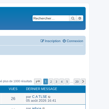
Rechercher
Recherche avancé
Inscription
Connexion
Page
1
sur
20
1
2
3
4
5
20
Suivant
né plus de 1000 résultats
…
VUES
DERNIER MESSAGE
par
C.A TLSE
26
05 août 2026 16:41
par
jefoce