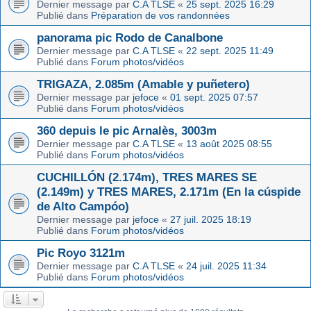
Dernier message par
C.A TLSE
«
25 sept. 2025 16:29
Publié dans
Préparation de vos randonnées
panorama pic Rodo de Canalbone
Dernier message par
C.A TLSE
«
22 sept. 2025 11:49
Publié dans
Forum photos/vidéos
TRIGAZA, 2.085m (Amable y puñetero)
Dernier message par
jefoce
«
01 sept. 2025 07:57
Publié dans
Forum photos/vidéos
360 depuis le pic Arnalès, 3003m
Dernier message par
C.A TLSE
«
13 août 2025 08:55
Publié dans
Forum photos/vidéos
CUCHILLÓN (2.174m), TRES MARES SE
(2.149m) y TRES MARES, 2.171m (En la cúspide
de Alto Campóo)
Dernier message par
jefoce
«
27 juil. 2025 18:19
Publié dans
Forum photos/vidéos
Pic Royo 3121m
Dernier message par
C.A TLSE
«
24 juil. 2025 11:34
Publié dans
Forum photos/vidéos