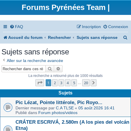
Forums Pyrénées Team |
FAQ
Inscription
Connexion
R
Accueil du forum
Rechercher
Sujets sans réponse
e
Sujets sans réponse
c
Aller sur la recherche avancée
h
Rechercher
Recherche avancée
e
La recherche a retourné plus de 1000 résultats
Page
1
sur
20
r
1
2
3
4
5
20
Suivant
…
c
Sujets
h
Pic Lézat, Pointe littérole, Pic Royo...
Dernier message par
C.A TLSE
«
05 août 2026 16:41
e
Publié dans
Forum photos/vidéos
r
CRÁTER ESCRIVÁ, 2.580m (A los pies del volcán
Etna)